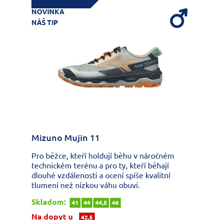
NOVINKA
NÁŠ TIP
Mizuno Mujin 11
Pro běžce, kteří holdují běhu v náročném
technickém terénu a pro ty, kteří běhají
dlouhé vzdálenosti a ocení spíše kvalitní
tlumení než nízkou váhu obuvi.
Skladom:
41
44
44,5
46
Na dopyt u
42,5