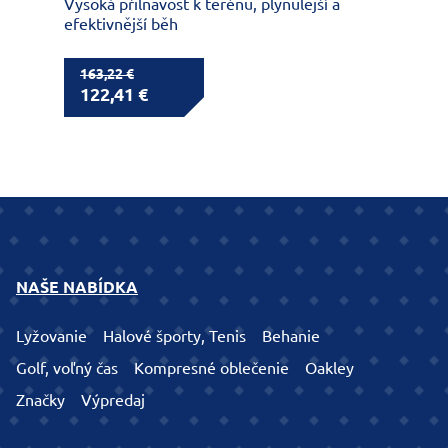
Vysoká přilnavost k terénu, plynulejší a
efektivnější běh
163,22 €
122,41 €
NAŠE NABÍDKA
Lyžovanie
Halové športy, Tenis
Behanie
Golf, voľný čas
Kompresné oblečenie
Oakley
Značky
Výpredaj