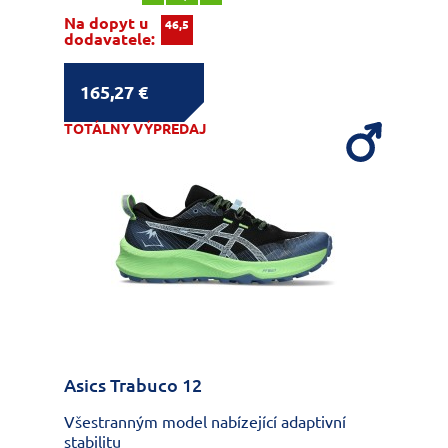
Na dopyt u
46,5
dodavatele:
165,27 €
TOTÁLNY VÝPREDAJ
Asics Trabuco 12
Všestranným model nabízející adaptivní
stabilitu