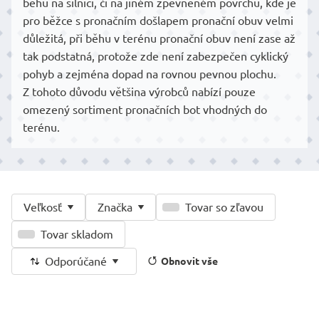
běhu na silnici, či na jiném zpevněném povrchu, kde je
pro běžce s pronačním došlapem pronační obuv velmi
důležitá, při běhu v terénu pronační obuv není zase až
tak podstatná, protože zde není zabezpečen cyklický
pohyb a zejména dopad na rovnou pevnou plochu.
Z tohoto důvodu většina výrobců nabízí pouze
omezený sortiment pronačních bot vhodných do
terénu.
Veľkosť
Značka
Tovar so zľavou
Tovar skladom
Odporúčané
Obnovit vše