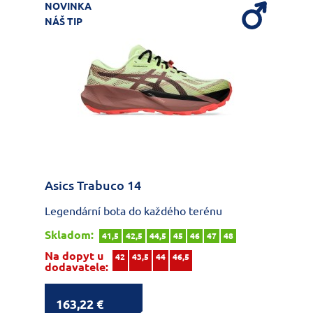
NOVINKA
NÁŠ TIP
Asics Trabuco 14
Legendární bota do každého terénu
Skladom:
41,5
42,5
44,5
45
46
47
48
Na dopyt u
42
43,5
44
46,5
dodavatele:
163,22 €