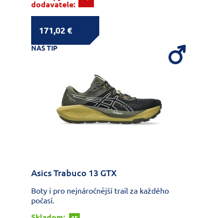
dodavatele:
171,02 €
NÁŠ TIP
Asics Trabuco 13 GTX
Boty i pro nejnáročnější trail za každého
počasí.
Skladom:
45