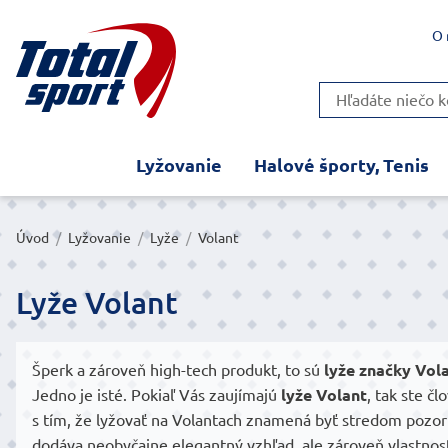
O 
Lyžovanie
Halové športy, Tenis
Úvod
/
Lyžovanie
/
Lyže
/
Volant
Lyže Volant
Šperk a zároveň high-tech produkt, to sú
lyže značky Vol
Jedno je isté. Pokiaľ Vás zaujímajú
lyže Volant
, tak ste č
s tím, že lyžovať na Volantach znamená byť stredom pozo
dodáva neobyčajne elegantný vzhľad, ale zároveň vlastnosti 