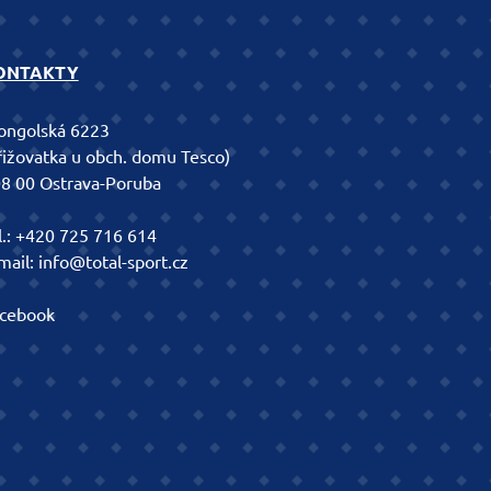
ONTAKTY
ngolská 6223
řižovatka u obch. domu Tesco)
8 00 Ostrava-Poruba
l.:
+420 725 716 614
mail:
info@total-sport.cz
cebook