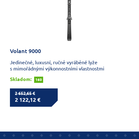
Volant 9000
Jedinečné, luxusní, ručně vyráběné lyže
s mimořádnými výkonnostními vlastnostmi
Skladom:
160
2 652,65 €
2 122,12 €