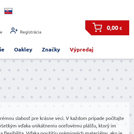
0,00
€
ie
Registrácia
ie
Oakley
Značky
Výpredaj
extrémnu slabosť pre krásne veci. V každom prípade počítajte
dovšetkým vďaka unikátnemu oceľovému plášťu, ktorý im
a flexibilita. Vďaka použitiu prémiových materiálov, ako je