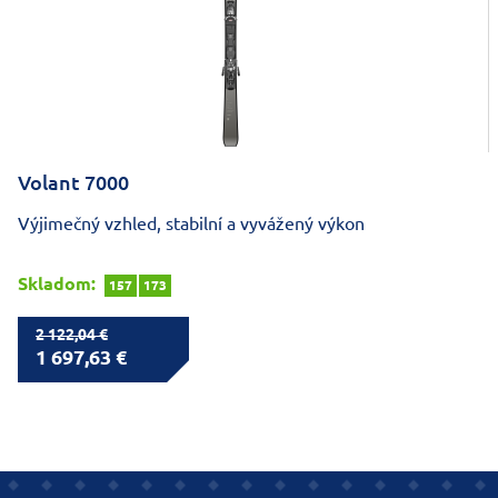
Volant 7000
Výjimečný vzhled, stabilní a vyvážený výkon
Skladom:
157
173
2 122,04 €
1 697,63 €