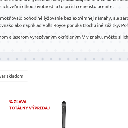
 ich veľmi dlhou životnosť, a to pri ich cene isto oceníte.
umožňovalo pohodlné lyžovanie bez extrémnej námahy, ale záro
rovnako ako napríklad Rolls Royce ponúka trochu iné zážitky. P
hom a laserom vyrezávaným okrídleným V v znaku, môžte si ich 
var skladom
% ZĽAVA
TOTÁLNY VÝPREDAJ