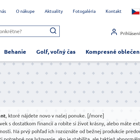
nás
O nákupe
Aktuality
Fotogaléria
Kontakt
Prihlásen
Behanie
Golf, voľný čas
Kompresné oblečen
ant
, ktoré nájdete novo v našej ponuke. [/more]
lovek s dostatkom financií a robíte si život krásny, alebo máte 
rnosti. Na prvý pohľad ich rozoznáte od bežnej produkcie pre
potrebné pre lyžovanie, ako je stabilita, ale taktiež abnormáln