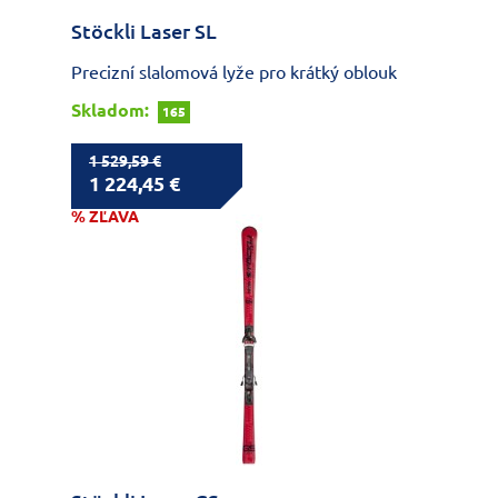
Stöckli Laser SL
Precizní slalomová lyže pro krátký oblouk
Skladom:
165
1 529,59 €
1 224,45 €
% ZĽAVA