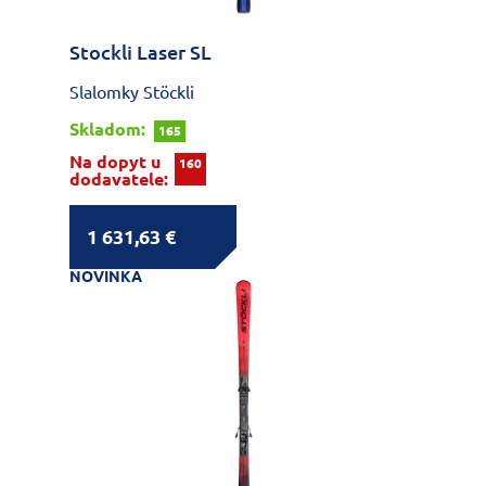
Stockli Laser SL
Slalomky Stöckli
Skladom:
165
Na dopyt u
160
dodavatele:
1 631,63 €
NOVINKA