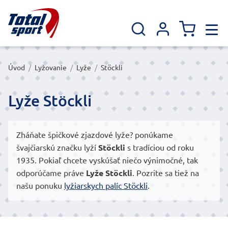
Úvod
/
Lyžovanie
/
Lyže
/
Stöckli
Lyže Stöckli
Zháňate špičkové zjazdové lyže? ponúkame
švajčiarskú značku lyží
Stöckli
s tradíciou od roku
1935. Pokiaľ chcete vyskúšať niečo výnimočné, tak
odporúčame práve
Lyže Stöckli
. Pozrite sa tiež na
našu ponuku
lyžiarskych palíc Stöckli
.