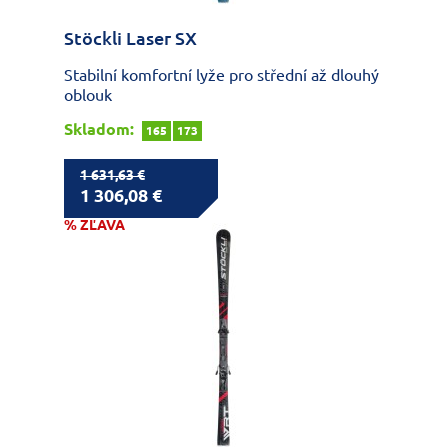
Stöckli Laser SX
Stabilní komfortní lyže pro střední až dlouhý
oblouk
Skladom:
165
173
1 631,63 €
1 306,08 €
% ZĽAVA