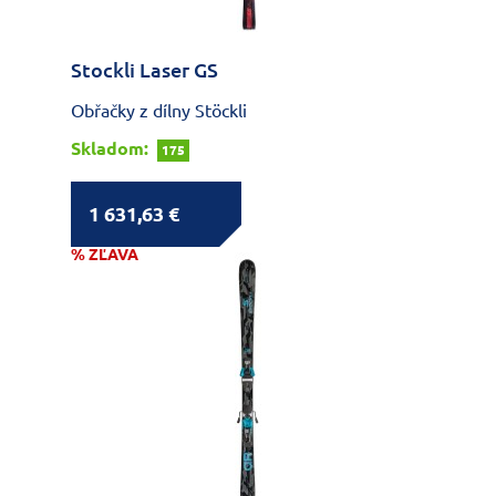
Stockli Laser GS
Obřačky z dílny Stöckli
Skladom:
175
1 631,63 €
% ZĽAVA