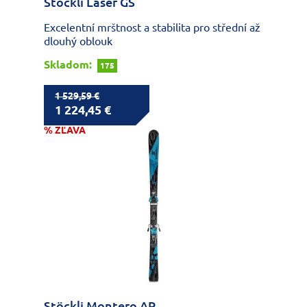
Stöckli Laser GS
Excelentní mrštnost a stabilita pro střední až
dlouhý oblouk
Skladom:
175
1 529,59 €
1 224,45 €
% ZĽAVA
Stöckli Montero AR