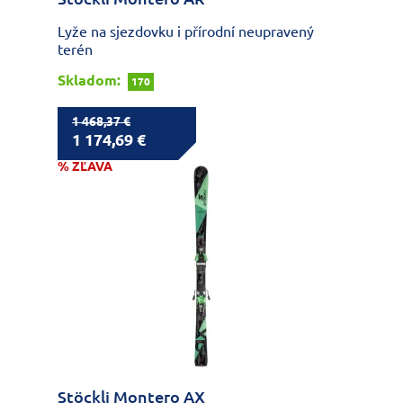
Lyže na sjezdovku i přírodní neupravený
terén
Skladom:
170
1 468,37 €
1 174,69 €
% ZĽAVA
Stöckli Montero AX