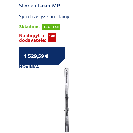
Stockli Laser MP
Sjezdové lyže pro dámy
Skladom:
154
160
Na dopyt u
148
dodavatele:
1 529,59 €
NOVINKA