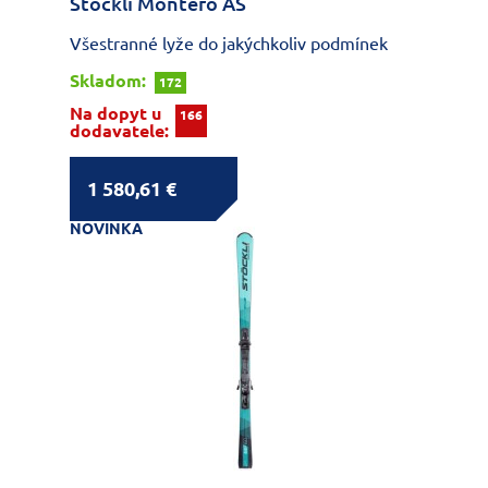
Stockli Montero AS
Všestranné lyže do jakýchkoliv podmínek
Skladom:
172
Na dopyt u
166
dodavatele:
1 580,61 €
NOVINKA