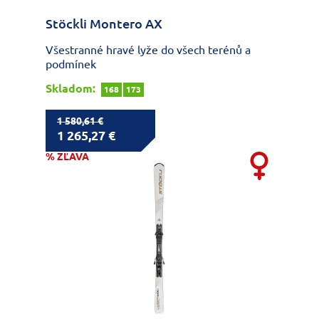
Stöckli Montero AX
Všestranné hravé lyže do všech terénů a
podmínek
Skladom:
168
173
1 580,61 €
1 265,27 €
% ZĽAVA