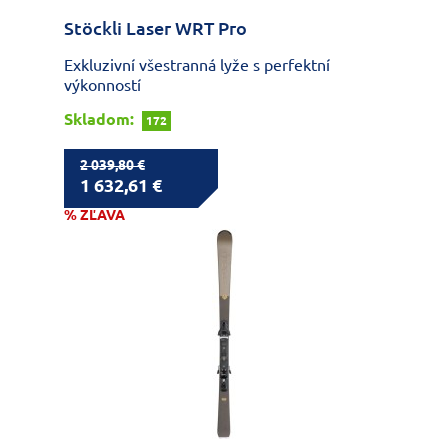
Stöckli Laser WRT Pro
Exkluzivní všestranná lyže s perfektní
výkonností
Skladom:
172
2 039,80 €
1 632,61 €
% ZĽAVA