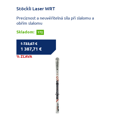
Stöckli Laser WRT
Preciznost a neuvěřitelná síla při slalomu a
obřím slalomu
Skladom:
172
1 733,67 €
1 387,71 €
% ZĽAVA