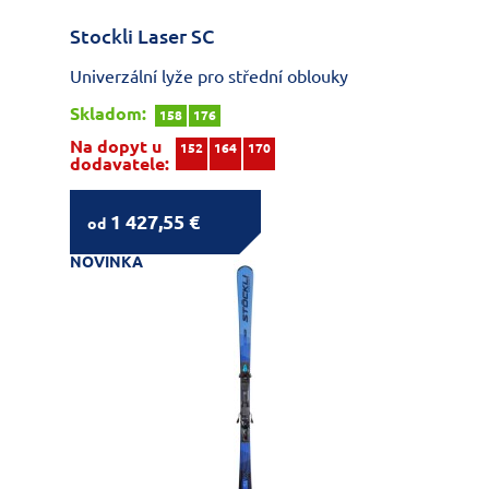
Stockli Laser SC
Univerzální lyže pro střední oblouky
Skladom:
158
176
Na dopyt u
152
164
170
dodavatele:
1 427,55 €
od
NOVINKA