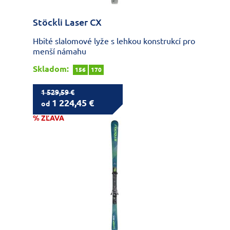
Stöckli Laser CX
Hbité slalomové lyže s lehkou konstrukcí pro
menší námahu
Skladom:
156
170
1 529,59 €
1 224,45 €
od
% ZĽAVA