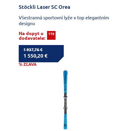
Stöckli Laser SC Orea
Všestranná sportovní lyže v top elegantním
designu
Na dopyt u
170
dodavatele:
1 937,76 €
1 550,20 €
% ZĽAVA