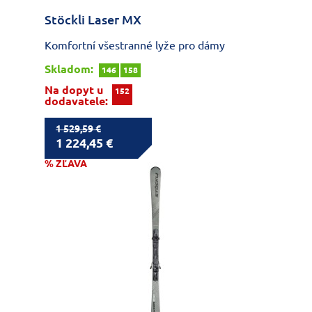
Stöckli Laser MX
Komfortní všestranné lyže pro dámy
Skladom:
146
158
Na dopyt u
152
dodavatele:
1 529,59 €
1 224,45 €
% ZĽAVA