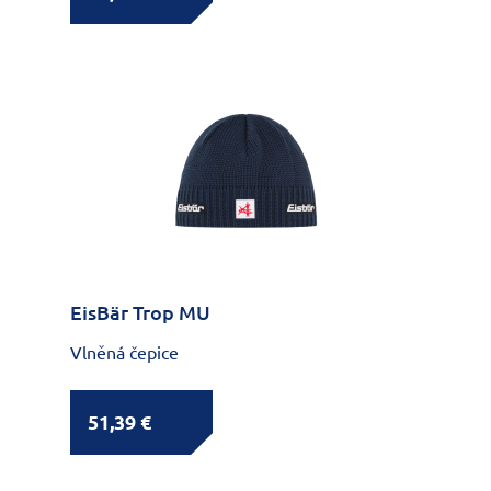
EisBär Trop MU
Vlněná čepice
51,39 €