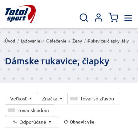
Úvod
/
Lyžovanie
/
Oblečenie
/
Ženy
/
Rukavice, čiapky, šály
Dámske rukavice, čiapky
Veľkosť
Značka
Tovar so zľavou
Tovar skladom
Odporúčané
Obnovit vše