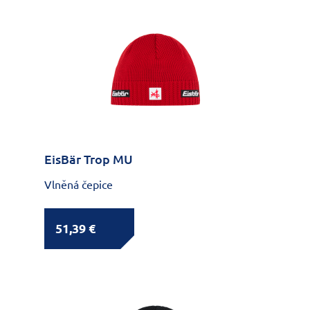
EisBär Trop MU
Vlněná čepice
51,39 €