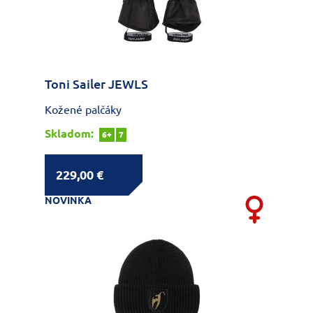
Toni Sailer JEWLS
Kožené palčáky
Skladom:
6+
7
229,00 €
NOVINKA