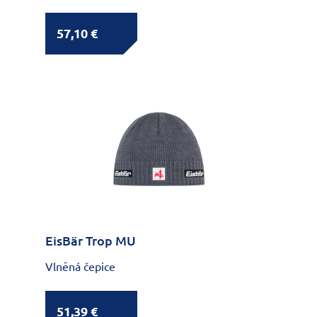
57,10 €
EisBär Trop MU
Vlněná čepice
51,39 €