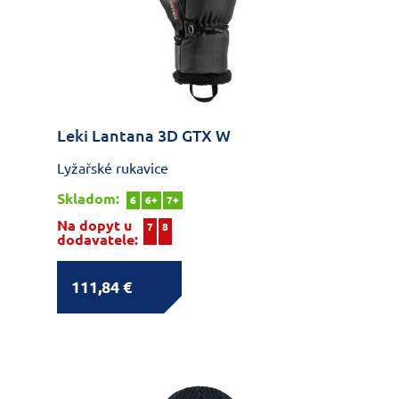
Leki Lantana 3D GTX W
Lyžařské rukavice
Skladom:
6
6+
7+
Na dopyt u
7
8
dodavatele:
111,84 €