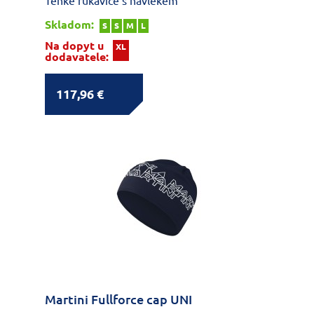
Tenké rukavice s návlekem
Skladom:
S
S
M
L
Na dopyt u
XL
dodavatele:
117,96 €
Martini Fullforce cap UNI