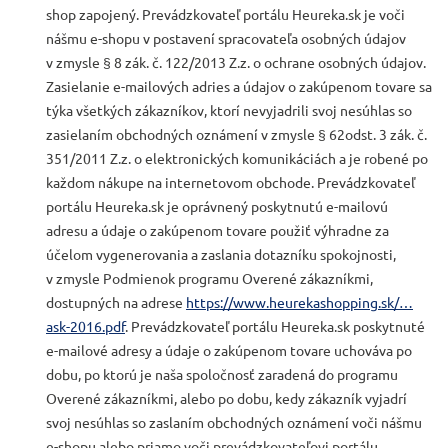
shop zapojený. Prevádzkovateľ portálu Heureka.sk je voči
nášmu e-shopu v postavení spracovateľa osobných údajov
v zmysle § 8 zák. č. 122/2013 Z.z. o ochrane osobných údajov.
Zasielanie e-mailových adries a údajov o zakúpenom tovare sa
týka všetkých zákazníkov, ktorí nevyjadrili svoj nesúhlas so
zasielaním obchodných oznámení v zmysle § 62odst. 3 zák. č.
351/2011 Z.z. o elektronických komunikáciách a je robené po
každom nákupe na internetovom obchode. Prevádzkovateľ
portálu Heureka.sk je oprávnený poskytnutú e-mailovú
adresu a údaje o zakúpenom tovare použiť výhradne za
účelom vygenerovania a zaslania dotazníku spokojnosti,
v zmysle Podmienok programu Overené zákazníkmi,
dostupných na adrese
https://www.heurekashopping.sk/…
ask-2016.pdf
. Prevádzkovateľ portálu Heureka.sk poskytnuté
e-mailové adresy a údaje o zakúpenom tovare uchováva po
dobu, po ktorú je naša spoločnosť zaradená do programu
Overené zákazníkmi, alebo po dobu, kedy zákazník vyjadrí
svoj nesúhlas so zaslaním obchodných oznámení voči nášmu
e-shopu alebo priamo voči prevádzkovateľovi portálu