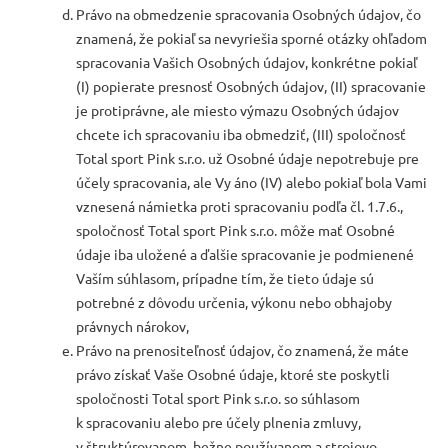
Právo na obmedzenie spracovania Osobných údajov, čo
znamená, že pokiaľ sa nevyriešia sporné otázky ohľadom
spracovania Vašich Osobných údajov, konkrétne pokiaľ
(I) popierate presnosť Osobných údajov, (II) spracovanie
je protiprávne, ale miesto výmazu Osobných údajov
chcete ich spracovaniu iba obmedziť, (III) spoločnosť
Total sport Pink s.r.o. už Osobné údaje nepotrebuje pre
účely spracovania, ale Vy áno (IV) alebo pokiaľ bola Vami
vznesená námietka proti spracovaniu podľa čl. 1.7.6.,
spoločnosť Total sport Pink s.r.o. môže mať Osobné
údaje iba uložené a ďalšie spracovanie je podmienené
Vaším súhlasom, prípadne tím, že tieto údaje sú
potrebné z dôvodu určenia, výkonu nebo obhajoby
právnych nárokov,
Právo na prenositeľnosť údajov, čo znamená, že máte
právo získať Vaše Osobné údaje, ktoré ste poskytli
spoločnosti Total sport Pink s.r.o. so súhlasom
k spracovaniu alebo pre účely plnenia zmluvy,
v štruktúrovanom, bežne používanom a strojovo