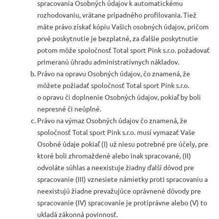
spracovania Osobných údajov k automatickému
rozhodovaniu, vrátane prípadného profilovania. Tiež
máte právo získať kópiu Vašich osobných údajov, pričom
prvé poskytnutie je bezplatné, za ďalšie poskytnutie
potom môže spoločnosť Total sport Pink s.r.o. požadovať
primeranú úhradu administratívnych nákladov.
Právo na opravu Osobných údajov, čo znamená, že
môžete požiadať spoločnosť Total sport Pink s.r.o.
o opravu či doplnenie Osobných údajov, pokiaľ by boli
nepresné či neúplné.
Právo na výmaz Osobných údajov čo znamená, že
spoločnosť Total sport Pink s.r.o. musí vymazať Vaše
Osobné údaje pokiaľ (I) už niesu potrebné pre účely, pre
ktoré boli zhromaždené alebo inak spracované, (II)
odvoláte súhlas a neexistuje žiadny ďalší dôvod pre
spracovanie (III) vznesiete námietky proti spracovaniu a
neexistujú žiadne prevažujúce oprávnené dôvody pre
spracovanie (IV) spracovanie je protiprávne alebo (V) to
ukladá zákonná povinnosť.