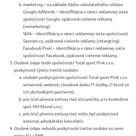
marketing – na základe Vášho odvolateľného súhlasu
Google AdWords – identifikácia v rámci reklamnej siete
spoločnosti Google, opätovné cielenie reklamy
(remarketing).
Sklik – identifikácia v rámci reklamnej siete spoločnosti
Seznam.cz, opätovné cielenie reklamy (retargting).
Facebook Pixel – identifikácia v rámci reklamnej siete
spoločnosti Facebook, opätovné cielenie reklamy.
Osobné údaje budú spoločností Total sport Pink s.r.o.
poskytnuté týmto tretím osobám:
osobám poskytujúcim spoločnosti Total sport Pink s.r.o.
serverové, webové, cloudové alebo IT služby, či ktoré sú
ich obchodnými partnermi;
pre účel plnenia zmluvy tiež účtovníčka, a to konkrétne
spol. HM Ekond s.r.o.;
pre účel plnenia zmluvy tiež môžu byť poskytnuté
externej advokátskej kancelárii;
Osobné údaje nebudú poskytnuté tretím osobám zo zemí
mimo EU a EHP.