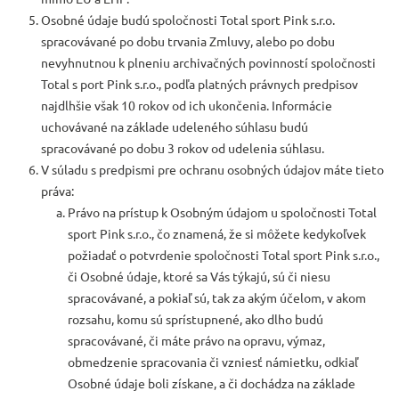
Osobné údaje budú spoločnosti Total sport Pink s.r.o.
spracovávané po dobu trvania Zmluvy, alebo po dobu
nevyhnutnou k plneniu archivačných povinností spoločnosti
Total s port Pink s.r.o., podľa platných právnych predpisov
najdlhšie však 10 rokov od ich ukončenia. Informácie
uchovávané na základe udeleného súhlasu budú
spracovávané po dobu 3 rokov od udelenia súhlasu.
V súladu s predpismi pre ochranu osobných údajov máte tieto
práva:
Právo na prístup k Osobným údajom u spoločnosti Total
sport Pink s.r.o., čo znamená, že si môžete kedykoľvek
požiadať o potvrdenie spoločnosti Total sport Pink s.r.o.,
či Osobné údaje, ktoré sa Vás týkajú, sú či niesu
spracovávané, a pokiaľ sú, tak za akým účelom, v akom
rozsahu, komu sú sprístupnené, ako dlho budú
spracovávané, či máte právo na opravu, výmaz,
obmedzenie spracovania či vzniesť námietku, odkiaľ
Osobné údaje boli získane, a či dochádza na základe