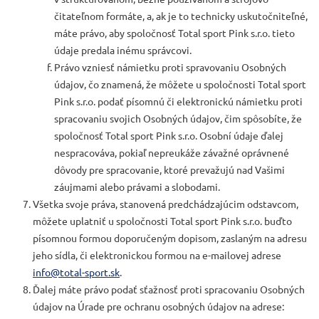
čitateľnom formáte, a, ak je to technicky uskutočniteľné,
máte právo, aby spoločnosť Total sport Pink s.r.o. tieto
údaje predala inému správcovi.
Právo vzniesť námietku proti spravovaniu Osobných
údajov, čo znamená, že môžete u spoločnosti Total sport
Pink s.r.o. podať písomnú či elektronickú námietku proti
spracovaniu svojich Osobných údajov, čim spôsobíte, že
spoločnosť Total sport Pink s.r.o. Osobní údaje ďalej
nespracováva, pokiaľ nepreukáže závažné oprávnené
dôvody pre spracovanie, ktoré prevažujú nad Vašimi
záujmami alebo právami a slobodami.
Všetka svoje práva, stanovená predchádzajúcim odstavcom,
môžete uplatniť u spoločnosti Total sport Pink s.r.o. buďto
písomnou formou doporučeným dopisom, zaslaným na adresu
jeho sídla, či elektronickou formou na e-mailovej adrese
info@
total-sport.sk
.
Ďalej máte právo podať sťažnosť proti spracovaniu Osobných
údajov na Úrade pre ochranu osobných údajov na adrese: