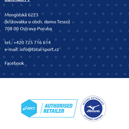
Mongolská 6223
(křižovatka u obch. domu Tesco)
708 00 Ostrava-Poruba
tel.:
+420 725 716 614
e-mail:
info@total-sport.cz
Facebook