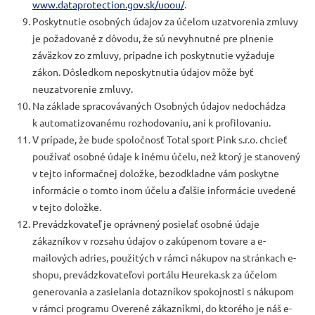
www.dataprotection.gov.sk/uoou/
.
Poskytnutie osobných údajov za účelom uzatvorenia zmluvy
je požadované z dôvodu, že sú nevyhnutné pre plnenie
záväzkov zo zmluvy, prípadne ich poskytnutie vyžaduje
zákon. Dôsledkom neposkytnutia údajov môže byť
neuzatvorenie zmluvy.
Na základe spracovávaných Osobných údajov nedochádza
k automatizovanému rozhodovaniu, ani k profilovaniu.
V prípade, že bude spoločnosť Total sport Pink s.r.o. chcieť
používať osobné údaje k inému účelu, než ktorý je stanovený
v tejto informačnej doložke, bezodkladne vám poskytne
informácie o tomto inom účelu a ďalšie informácie uvedené
v tejto doložke.
Prevádzkovateľ je oprávnený posielať osobné údaje
zákazníkov v rozsahu údajov o zakúpenom tovare a e-
mailových adries, použitých v rámci nákupov na stránkach e-
shopu, prevádzkovateľovi portálu Heureka.sk za účelom
generovania a zasielania dotazníkov spokojnosti s nákupom
v rámci programu Overené zákazníkmi, do ktorého je náš e-