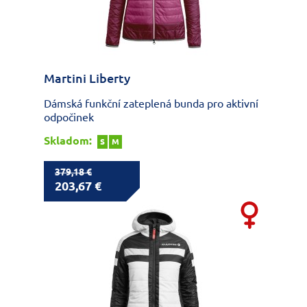
Martini Liberty
Dámská funkční zateplená bunda pro aktivní
odpočinek
Skladom:
S
M
379,18 €
203,67 €