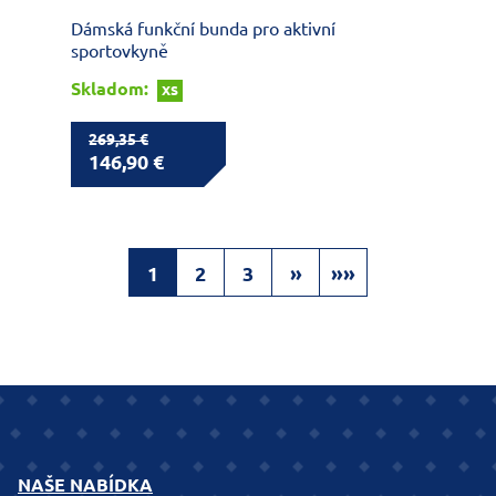
Dámská funkční bunda pro aktivní
sportovkyně
Skladom:
XS
269,35 €
146,90 €
1
2
3
»
»»
NAŠE NABÍDKA