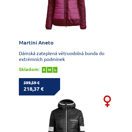
Martini Aneto
Dámská zateplená větruodolná bunda do
extrémních podmínek
Skladom:
S
M
L
399,59 €
218,37 €