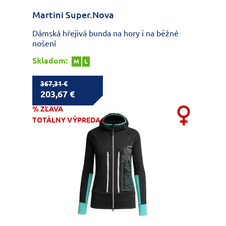
Martini Super.Nova
Dámská hřejivá bunda na hory i na běžné
nošení
Skladom:
M
L
367,31 €
203,67 €
% ZĽAVA
TOTÁLNY VÝPREDAJ