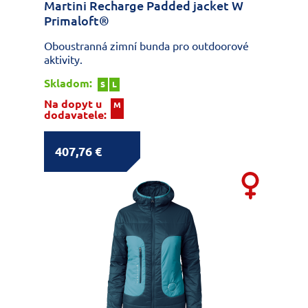
Martini Recharge Padded jacket W
Primaloft®
Oboustranná zimní bunda pro outdoorové
aktivity.
Skladom:
S
L
Na dopyt u
M
dodavatele:
407,76 €