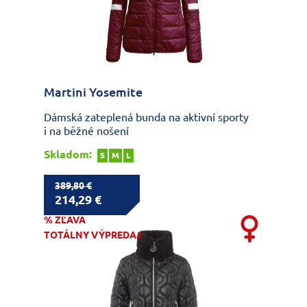
Martini Yosemite
Dámská zateplená bunda na aktivní sporty
i na běžné nošení
Skladom:
S
M
L
389,80 €
214,29 €
% ZĽAVA
TOTÁLNY VÝPREDAJ