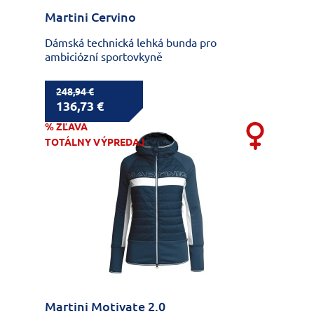
Martini Cervino
Dámská technická lehká bunda pro
ambiciózní sportovkyně
248,94 €
136,73 €
% ZĽAVA
TOTÁLNY VÝPREDAJ
Martini Motivate 2.0