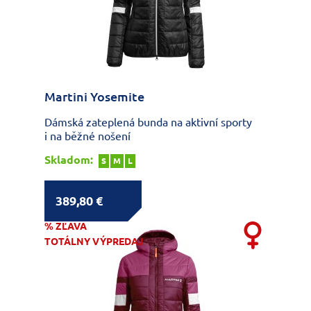
Martini Yosemite
Dámská zateplená bunda na aktivní sporty
i na běžné nošení
Skladom:
S
M
L
389,80 €
% ZĽAVA
TOTÁLNY VÝPREDAJ