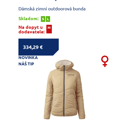
Dámská zimní outdoorová bunda
Skladom:
S
L
Na dopyt u
M
dodavatele:
334,29 €
NOVINKA
NÁŠ TIP