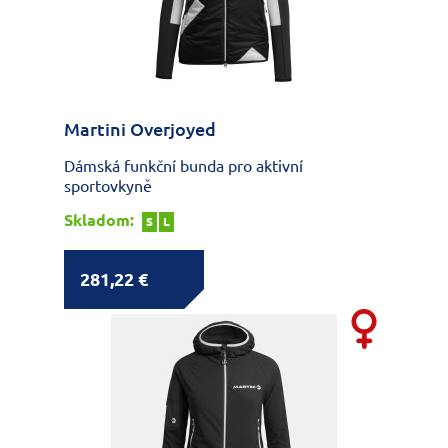
Martini Overjoyed
Dámská funkční bunda pro aktivní
sportovkyně
Skladom:
S
L
281,22 €