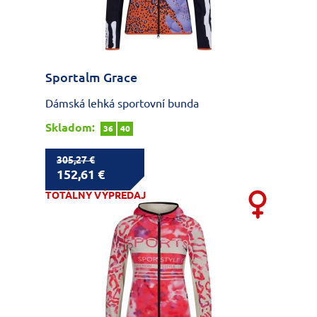
Sportalm Grace
Dámská lehká sportovní bunda
Skladom:
36
40
305,27 €
152,61 €
TOTÁLNY VÝPREDAJ