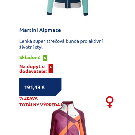
Martini Alpmate
Lehká super strečová bunda pro aktivní
životní styl
Skladom:
S
Na dopyt u
L
dodavatele:
191,43 €
% ZĽAVA
TOTÁLNY VÝPREDAJ