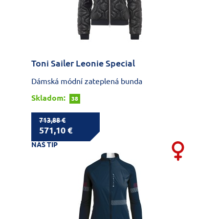
Toni Sailer Leonie Special
Dámská módní zateplená bunda
Skladom:
38
713,88 €
571,10 €
NÁŠ TIP