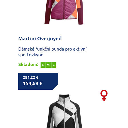
Martini Overjoyed
Dámská funkční bunda pro aktivní
sportovkyně
Skladom:
S
M
L
281,22 €
154,69 €