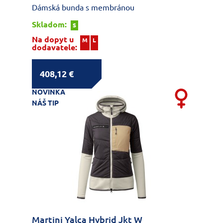
Dámská bunda s membránou
Skladom:
S
Na dopyt u
M
L
dodavatele:
408,12 €
NOVINKA
NÁŠ TIP
Martini Yalca Hybrid Jkt W