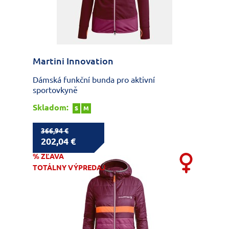
Martini Innovation
Dámská funkční bunda pro aktivní
sportovkyně
Skladom:
S
M
366,94 €
202,04 €
% ZĽAVA
TOTÁLNY VÝPREDAJ