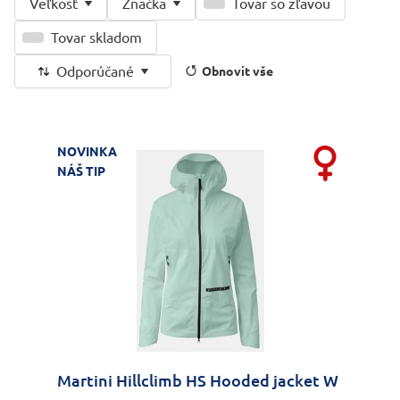
Veľkosť
Značka
Tovar so zľavou
Tovar skladom
Odporúčané
Obnovit vše
NOVINKA
NÁŠ TIP
Martini Hillclimb HS Hooded jacket W