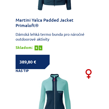
Martini Yalca Padded Jacket
Primaloft®
Dámská lehká termo bunda pro náročné
outdoorové aktivity
Skladom:
S
L
389,80 €
NÁŠ TIP