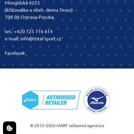
Mongolská 6223
(křižovatka u obch. domu Tesco)
708 00 Ostrava-Poruba
tel.:
+420 725 716 614
e-mail:
info@total-sport.cz
Facebook
© 2015–2026
MARF
reklamná agentúra