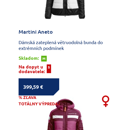
Martini Aneto
Dámská zateplená větruodolná bunda do
extrémních podmínek
Skladom:
M
Na dopyt u
S
dodavatele:
399,59 €
% ZĽAVA
TOTÁLNY VÝPREDAJ