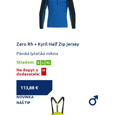
Zero Rh + Kyril Half Zip jersey
Pánská lyžařská mikina
Skladom:
S
L
XL
Na dopyt u
M
dodavatele:
113,88 €
NOVINKA
NÁŠ TIP