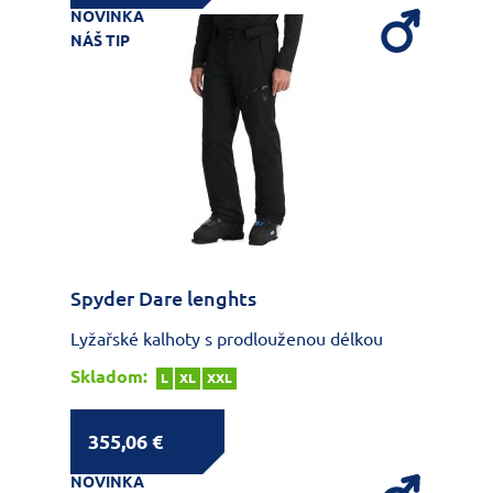
NOVINKA
NÁŠ TIP
Spyder Dare lenghts
Lyžařské kalhoty s prodlouženou délkou
Skladom:
L
XL
XXL
355,06 €
NOVINKA