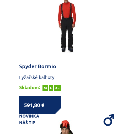
Spyder Bormio
Lyžařské kalhoty
Skladom:
M
L
XL
591,80 €
NOVINKA
NÁŠ TIP