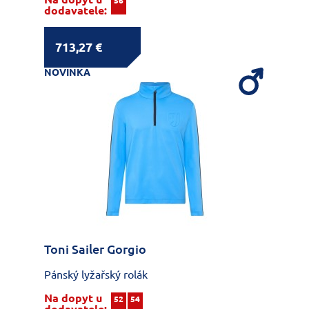
56
dodavatele:
713,27 €
NOVINKA
Toni Sailer Gorgio
Pánský lyžařský rolák
Na dopyt u
52
54