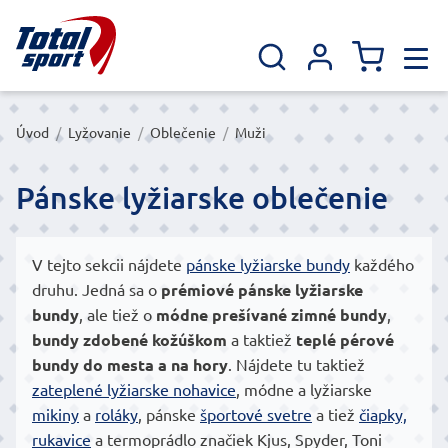
Úvod
/
Lyžovanie
/
Oblečenie
/
Muži
Pánske lyžiarske oblečenie
V tejto sekcii nájdete
pánske lyžiarske bundy
každého
druhu. Jedná sa o
prémiové pánske lyžiarske
bundy
, ale tiež o
módne prešívané zimné bundy
,
bundy zdobené kožúškom
a taktiež
teplé pérové
bundy do mesta a na hory
. Nájdete tu taktiež
zateplené lyžiarske nohavice
, módne a lyžiarske
mikiny
a
roláky
, pánske
športové svetre
a tiež
čiapky,
rukavice
a termoprádlo značiek Kjus, Spyder, Toni