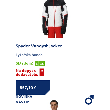
Spyder Vanqysh jacket
Lyžařská bunda
Skladom:
L
XL
Na dopyt u
M
dodavatele:
857,10 €
NOVINKA
NÁŠ TIP