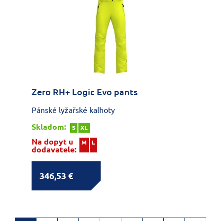
Zero RH+ Logic Evo pants
Pánské lyžařské kalhoty
Skladom:
S
XL
Na dopyt u
M
L
dodavatele:
346,53 €