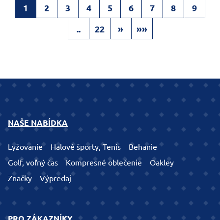
1
2
3
4
5
6
7
8
9
..
22
»
»»
NAŠE NABÍDKA
Lyžovanie
Halové športy, Tenis
Behanie
Golf, voľný čas
Kompresné oblečenie
Oakley
Značky
Výpredaj
PRO ZÁKAZNÍKY