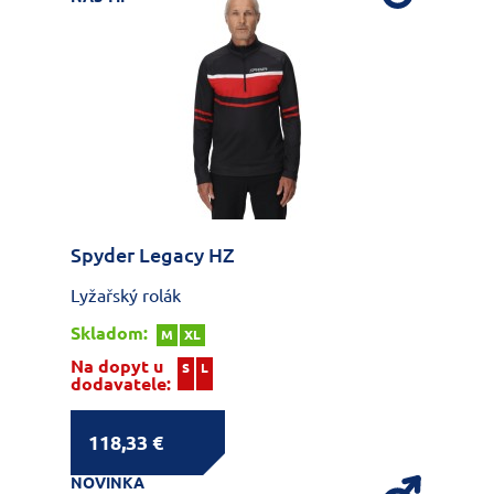
Spyder Legacy HZ
Lyžařský rolák
Skladom:
M
XL
Na dopyt u
S
L
dodavatele:
118,33 €
NOVINKA