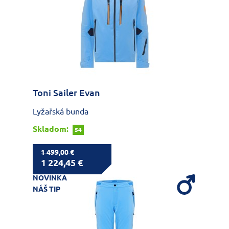
Toni Sailer Evan
Lyžařská bunda
Skladom:
54
1 499,00 €
1 224,45 €
NOVINKA
NÁŠ TIP