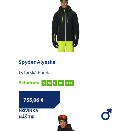
Spyder Alyeska
Lyžařská bunda
Skladom:
S
M
L
XL
XXL
755,06 €
NOVINKA
NÁŠ TIP