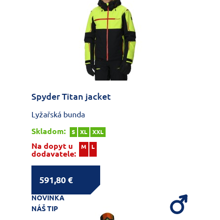
Spyder Titan jacket
Lyžařská bunda
Skladom:
S
XL
XXL
Na dopyt u
M
L
dodavatele:
591,80 €
NOVINKA
NÁŠ TIP