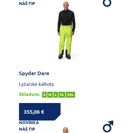
NÁŠ TIP
Spyder Dare
Lyžařské kalhoty
Skladom:
S
M
L
XL
XXL
355,06 €
NOVINKA
NÁŠ TIP