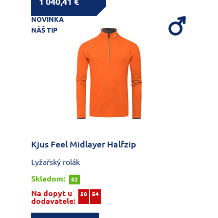
1 040,41 €
NOVINKA
NÁŠ TIP
Kjus Feel Midlayer Halfzip
Lyžařský rolák
Skladom:
52
Na dopyt u
50
54
dodavatele: