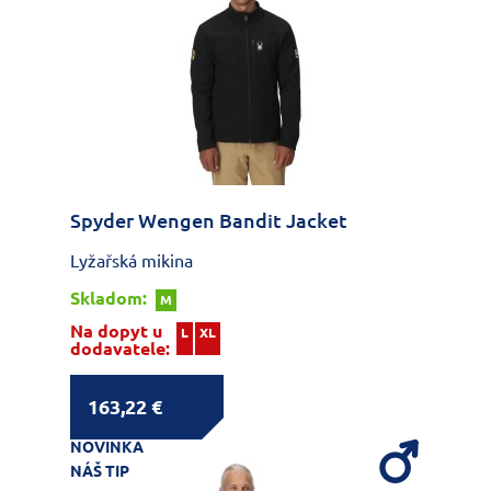
Spyder Wengen Bandit Jacket
Lyžařská mikina
Skladom:
M
Na dopyt u
L
XL
dodavatele:
163,22 €
NOVINKA
NÁŠ TIP