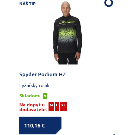
NÁŠ TIP
Spyder Podium HZ
Lyžařský rolák
Skladom:
S
Na dopyt u
M
L
XL
dodavatele:
110,16 €