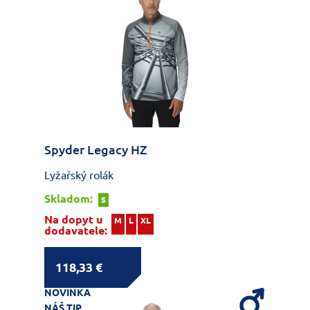
Spyder Legacy HZ
Lyžařský rolák
Skladom:
S
Na dopyt u
M
L
XL
dodavatele:
118,33 €
NOVINKA
NÁŠ TIP