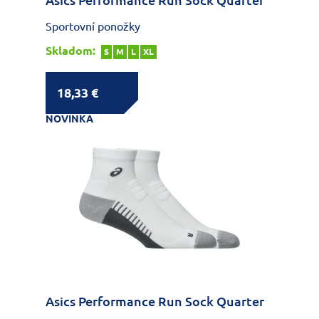
Asics Performance Run Sock Quarter
Sportovní ponožky
Skladom:
S
M
L
XL
18,33 €
NOVINKA
Asics Performance Run Sock Quarter