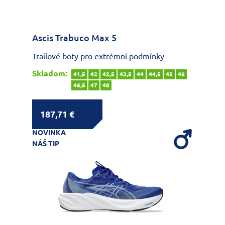
Ascis Trabuco Max 5
Trailové boty pro extrémní podmínky
Skladom:
41,5
42
42,5
43,5
44
44,5
45
46
46,5
47
48
187,71 €
NOVINKA
NÁŠ TIP