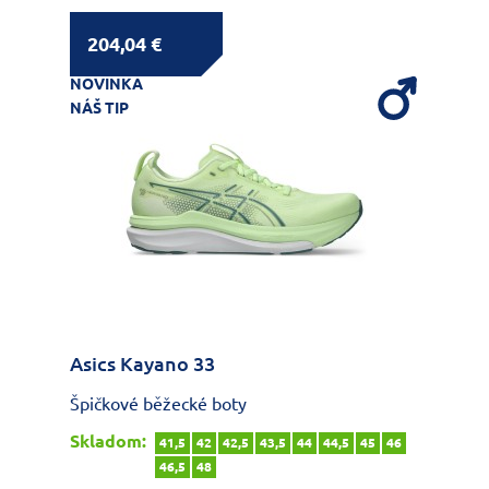
204,04 €
NOVINKA
NÁŠ TIP
Asics Kayano 33
Špičkové běžecké boty
Skladom:
41,5
42
42,5
43,5
44
44,5
45
46
46,5
48