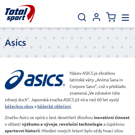
Asics
Název ASICS je zkratkou
latinské věty „Anima Sana in
Corpore Sano“, což v překladu
znamená „Ve zdravém těle
zdravý duch“. Japonská značka ASICS již více než 60 let vyvíjí
běžeckou obuv
a
běžecké oblečení
.
Značku Asics se opírá o šest desetiletí dlouhou
inovativní činnost
v oblasti
výzkumu a vývoje
,
revoluční technologie
a úspěšnou
sportovní historii
. Hledání nových řešení bylo vždy hnací silou