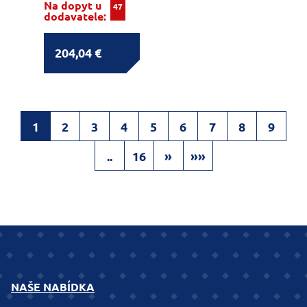
Na dopyt u
47
dodavatele:
204,04 €
1
2
3
4
5
6
7
8
9
..
16
»
»»
NAŠE NABÍDKA