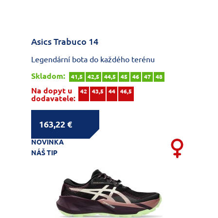
Asics Trabuco 14
Legendární bota do každého terénu
Skladom:
41,5
42,5
44,5
45
46
47
48
Na dopyt u
42
43,5
44
46,5
dodavatele:
163,22 €
NOVINKA
NÁŠ TIP