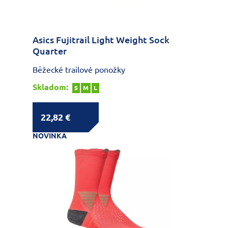
Asics Fujitrail Light Weight Sock
Quarter
Běžecké trailové ponožky
Skladom:
S
M
L
22,82 €
NOVINKA