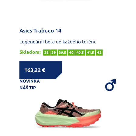
Asics Trabuco 14
Legendární bota do každého terénu
Skladom:
38
39
39,5
40
40,5
41,5
42
163,22 €
NOVINKA
NÁŠ TIP