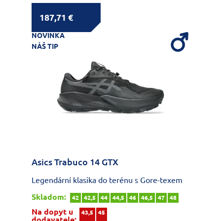
187,71 €
NOVINKA
NÁŠ TIP
Asics Trabuco 14 GTX
Legendární klasika do terénu s Gore-texem
Skladom:
42
42,5
44
44,5
46
46,5
47
48
Na dopyt u
43,5
45
dodavatele: