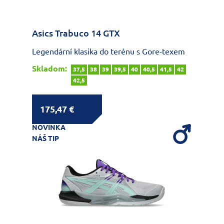
Asics Trabuco 14 GTX
Legendární klasika do terénu s Gore-texem
Skladom:
37,5
38
39
39,5
40
40,5
41,5
42
42,5
175,47 €
NOVINKA
NÁŠ TIP