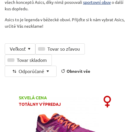
všech konceptů Asics, díky nimž posouvali
sportovní obuv
o další
kus dopředu.
Asics to je legenda v běžecké obuvi. Přijďte si k nám vybrat Asics,
určitě Vás nezklame!
Veľkosť
Tovar so zľavou
Tovar skladom
Odporúčané
Obnovit vše
SKVELÁ CENA
TOTÁLNY VÝPREDAJ