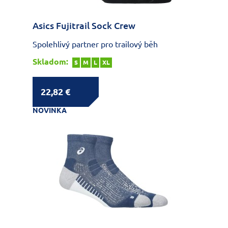
Asics Fujitrail Sock Crew
Spolehlivý partner pro trailový běh
Skladom:
S
M
L
XL
22,82 €
NOVINKA