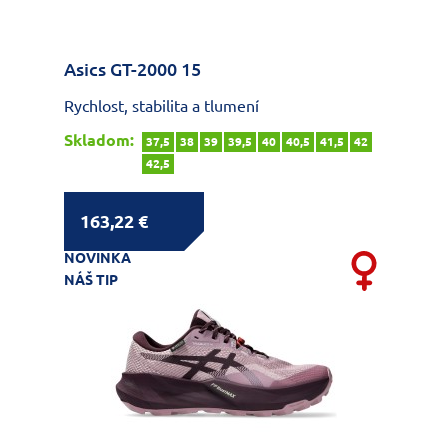
Asics GT-2000 15
Rychlost, stabilita a tlumení
Skladom:
37,5
38
39
39,5
40
40,5
41,5
42
42,5
163,22 €
NOVINKA
NÁŠ TIP