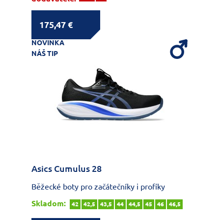
175,47 €
NOVINKA
NÁŠ TIP
Asics Cumulus 28
Běžecké boty pro začátečníky i profíky
Skladom:
42
42,5
43,5
44
44,5
45
46
46,5