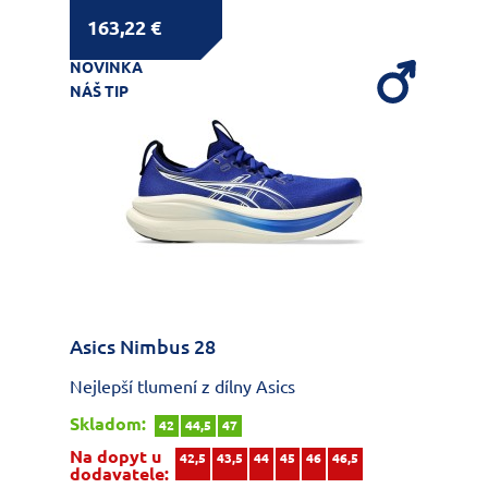
163,22 €
NOVINKA
NÁŠ TIP
Asics Nimbus 28
Nejlepší tlumení z dílny Asics
Skladom:
42
44,5
47
Na dopyt u
42,5
43,5
44
45
46
46,5
dodavatele: