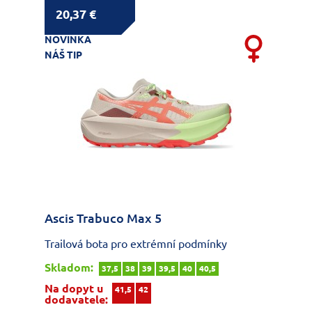
20,37 €
NOVINKA
NÁŠ TIP
Ascis Trabuco Max 5
Trailová bota pro extrémní podmínky
Skladom:
37,5
38
39
39,5
40
40,5
Na dopyt u
41,5
42
dodavatele: