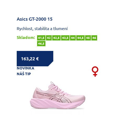
Asics GT-2000 15
Rychlost, stabilita a tlumení
Skladom:
41,5
42
42,5
43,5
44
44,5
45
46
46,5
163,22 €
NOVINKA
NÁŠ TIP