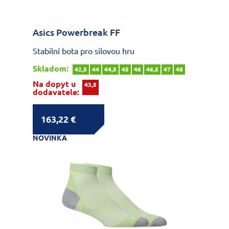
Asics Powerbreak FF
Stabilní bota pro silovou hru
Skladom:
42,5
44
44,5
45
46
46,5
47
48
Na dopyt u
43,5
dodavatele:
163,22 €
NOVINKA