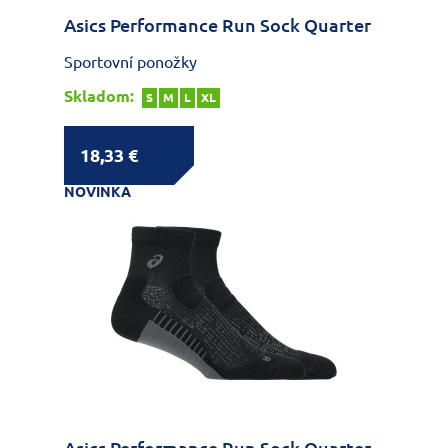
Asics Performance Run Sock Quarter
Sportovní ponožky
Skladom:
S
M
L
XL
18,33 €
NOVINKA