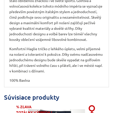
stalo oblíbenou značkou i ve světě sportu. Golfová a
volnočasová kolekce tohoto módního impéria se vyznačuje
především pověstným italským stylem a jednoduchostí,
čímž podtrhuje svou originalitu a nezaměnitelnost. Skvělý
design a maximální komfort při nošení zajišťují pečlivě
vybrané kvalitní materiály a skvělé střihy. Díky
jednoduchosti designu a volbě barev lze téměř všechny
kousky oblečení vzájemně libovolně kombinovat.
Komfortní Maglie tričko z lehkého úpletu, velmi příjemné
na nošení a tolerantní k pokožce. Díky svému nadčasovému
jednoduchému designu bude skvěle vypadat na golfovém
hřišti, při trávení volného času s přáteli, ale i ve městě např.
v kombinaci s džínami.
100% Bavlna
Súvisiace produkty
% ZĽAVA
TOTÁLNY VÝPREDAJ