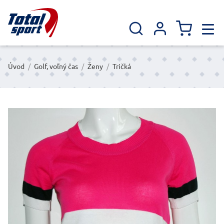
Úvod
/
Golf, voľný čas
/
Ženy
/
Tričká