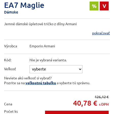
EA7 Maglie
%
V
Dámske
Jemné dámské úpletové tričko z dílny Armani
pokračovať
Výrobca
Emporio Armani
Kód:
Nie je vybraná varianta.
Veľkosť
Neviete akú veľkosť si vybrať?
Pozrite sa na
veľkostnú tabuľku
a vyberte tú správnu.
126,12 €
40,78
€
Cena
s DPH
Počet ks