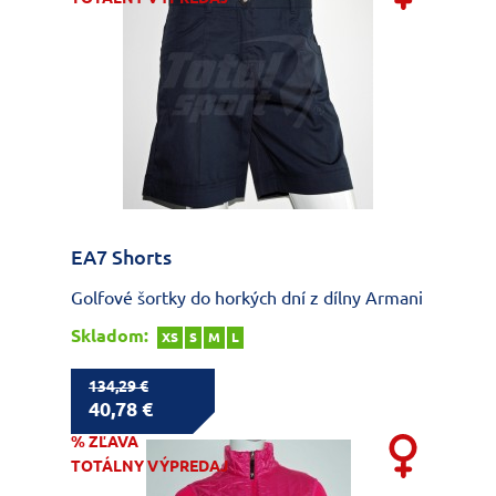
EA7 Shorts
Golfové šortky do horkých dní z dílny Armani
Skladom:
XS
S
M
L
134,29 €
40,78 €
% ZĽAVA
TOTÁLNY VÝPREDAJ