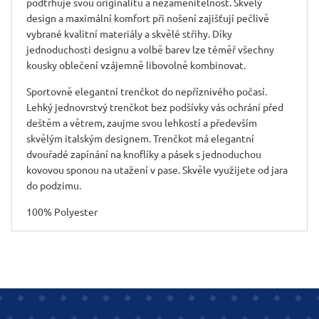
podtrhuje svou originalitu a nezaměnitelnost. Skvělý
design a maximální komfort při nošení zajišťují pečlivě
vybrané kvalitní materiály a skvělé střihy. Díky
jednoduchosti designu a volbě barev lze téměř všechny
kousky oblečení vzájemně libovolně kombinovat.
Sportovně elegantní trenčkot do nepříznivého počasí.
Lehký jednovrstvý trenčkot bez podšívky vás ochrání před
deštěm a větrem, zaujme svou lehkostí a především
skvělým italským designem. Trenčkot má elegantní
dvouřadé zapínání na knoflíky a pásek s jednoduchou
kovovou sponou na utažení v pase. Skvěle využijete od jara
do podzimu.
100% Polyester