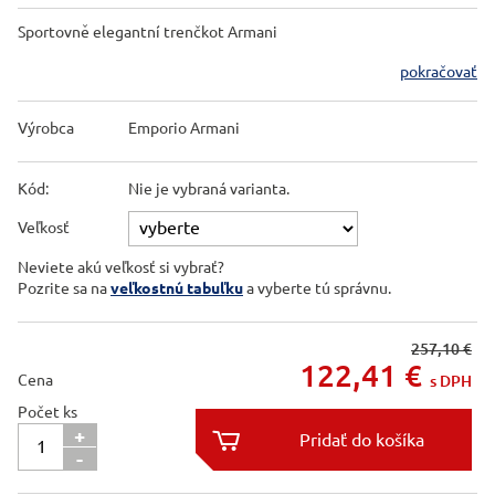
Sportovně elegantní trenčkot Armani
pokračovať
Výrobca
Emporio Armani
Kód:
Nie je vybraná varianta.
Veľkosť
Neviete akú veľkosť si vybrať?
Pozrite sa na
veľkostnú tabuľku
a vyberte tú správnu.
257,10 €
122,41
€
Cena
s DPH
Počet ks
+

-
