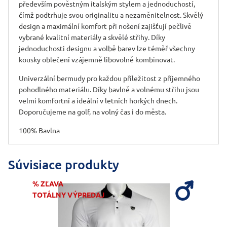
především pověstným italským stylem a jednoduchostí,
čímž podtrhuje svou originalitu a nezaměnitelnost. Skvělý
design a maximální komfort při nošení zajišťují pečlivě
vybrané kvalitní materiály a skvělé střihy. Díky
jednoduchosti designu a volbě barev lze téměř všechny
kousky oblečení vzájemně libovolně kombinovat.
Univerzální bermudy pro každou příležitost z příjemného
pohodlného materiálu. Díky bavlně a volnému střihu jsou
velmi komfortní a ideální v letních horkých dnech.
Doporučujeme na golf, na volný čas i do města.
100% Bavlna
Súvisiace produkty
% ZĽAVA
TOTÁLNY VÝPREDAJ