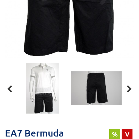


EA7 Bermuda
%
V