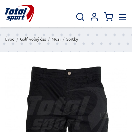
Úvod
/
Golf, voľný čas
/
Muži
/
Šortky