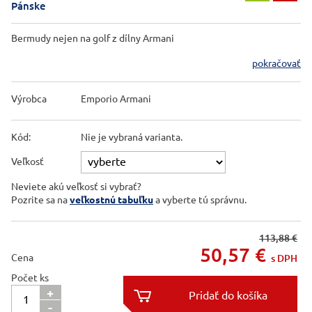
Pánske
Bermudy nejen na golf z dílny Armani
pokračovať
Výrobca
Emporio Armani
Kód:
Nie je vybraná varianta.
Veľkosť
Neviete akú veľkosť si vybrať?
Pozrite sa na
veľkostnú tabuľku
a vyberte tú správnu.
113,88 €
50,57
€
Cena
s DPH
Počet ks
+

-
