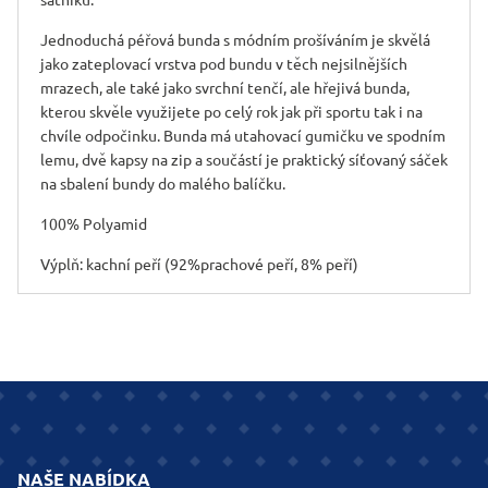
šatníku.
Jednoduchá péřová bunda s módním prošíváním je skvělá
jako zateplovací vrstva pod bundu v těch nejsilnějších
mrazech, ale také jako svrchní tenčí, ale hřejivá bunda,
kterou skvěle využijete po celý rok jak při sportu tak i na
chvíle odpočinku. Bunda má utahovací gumičku ve spodním
lemu, dvě kapsy na zip a součástí je praktický síťovaný sáček
na sbalení bundy do malého balíčku.
100% Polyamid
Výplň: kachní peří (92%prachové peří, 8% peří)
NAŠE NABÍDKA