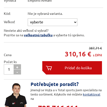
Výrobca
Emporio Armani
Kód:
Nie je vybraná varianta.
Veľkosť
Neviete akú veľkosť si vybrať?
Pozrite sa na
veľkostnú tabuľku
a vyberte tú správnu.
387,71 €
310,16
€
Cena
s DPH
Počet ks
+

-

Potřebujete poradit?
jmenuji se Vojta a v Total sportu jsem specialista na
tento sortiment. Kdykoliv mě můžete
kontaktovat
na