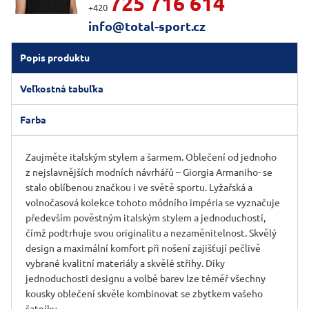
725 716 614
+420
info@total-sport.cz
Popis produktu
Veľkostná tabuľka
Farba
Zaujměte italským stylem a šarmem. Oblečení od jednoho
z nejslavnějších modních návrhářů – Giorgia Armaniho- se
stalo oblíbenou značkou i ve světě sportu. Lyžařská a
volnočasová kolekce tohoto módního impéria se vyznačuje
především pověstným italským stylem a jednoduchostí,
čímž podtrhuje svou originalitu a nezaměnitelnost. Skvělý
design a maximální komfort při nošení zajišťují pečlivě
vybrané kvalitní materiály a skvělé střihy. Díky
jednoduchosti designu a volbě barev lze téměř všechny
kousky oblečení skvěle kombinovat se zbytkem vašeho