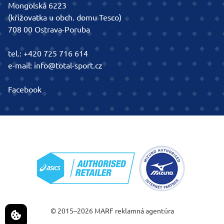
Mongolská 6223
(křižovatka u obch. domu Tesco)
708 00 Ostrava-Poruba
tel.:
+420 725 716 614
e-mail:
info@total-sport.cz
Facebook
© 2015–2026
MARF
reklamná agentúra