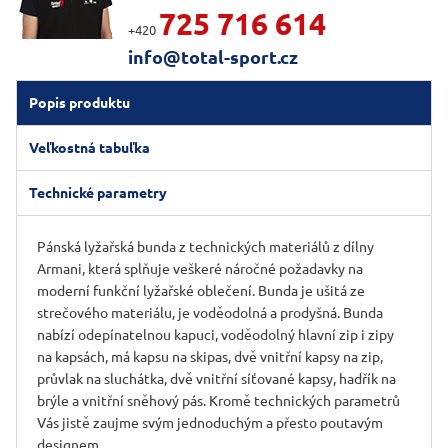
725 716 614
+420
info@total-sport.cz
Popis produktu
Veľkostná tabuľka
Technické parametry
Pánská lyžařská bunda z technických materiálů z dílny
Armani, která splňuje veškeré náročné požadavky na
moderní funkční lyžařské oblečení. Bunda je ušitá ze
strečového materiálu, je voděodolná a prodyšná. Bunda
nabízí odepínatelnou kapuci, voděodolný hlavní zip i zipy
na kapsách, má kapsu na skipas, dvě vnitřní kapsy na zip,
průvlak na sluchátka, dvě vnitřní síťované kapsy, hadřík na
brýle a vnitřní sněhový pás. Kromě technických parametrů
Vás jistě zaujme svým jednoduchým a přesto poutavým
designem.