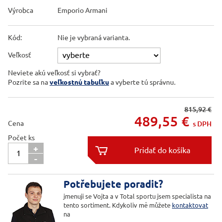
Výrobca
Emporio Armani
Kód:
Nie je vybraná varianta.
Veľkosť
Neviete akú veľkosť si vybrať?
Pozrite sa na
veľkostnú tabuľku
a vyberte tú správnu.
815,92 €
489,55
€
Cena
s DPH
Počet ks
+

-

Potřebujete poradit?
jmenuji se Vojta a v Total sportu jsem specialista na
tento sortiment. Kdykoliv mě můžete
kontaktovat
na