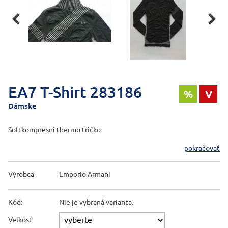


EA7 T-Shirt 283186
%
V
Dámske
Softkompresní thermo tričko
pokračovať
Výrobca
Emporio Armani
Kód:
Nie je vybraná varianta.
Veľkosť