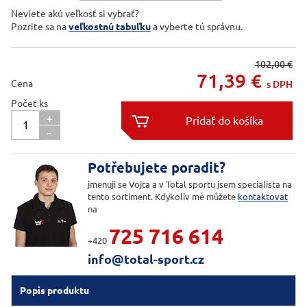
Neviete akú veľkosť si vybrať?
Pozrite sa na
veľkostnú tabuľku
a vyberte tú správnu.
102,00 €
71,39
€
Cena
s DPH
Počet ks
+

-

Potřebujete poradit?
jmenuji se Vojta a v Total sportu jsem specialista na
tento sortiment. Kdykoliv mě můžete
kontaktovat
na
725 716 614
+420
info@total-sport.cz
Popis produktu