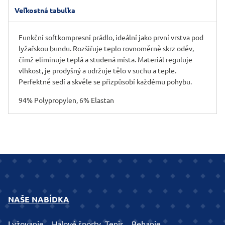
Veľkostná tabuľka
Funkční softkompresní prádlo, ideální jako první vrstva pod
lyžařskou bundu. Rozšiřuje teplo rovnoměrně skrz oděv,
čímž eliminuje teplá a studená místa. Materiál reguluje
vlhkost, je prodyšný a udržuje tělo v suchu a teple.
Perfektně sedí a skvěle se přizpůsobí každému pohybu.
94% Polypropylen, 6% Elastan
NAŠE NABÍDKA
Lyžovanie
Halové športy, Tenis
Behanie