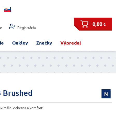
0,00
€
ie
Registrácia
ie
Oakley
Značky
Výpredaj
3 Brushed
N
ximální ochrana a komfort