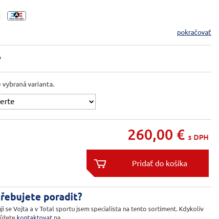
pokračovať
o
e vybraná varianta.
260,00
€
s DPH


řebujete poradit?
ji se Vojta a v Total sportu jsem specialista na tento sortiment. Kdykoliv
ůžete
kontaktovat
na