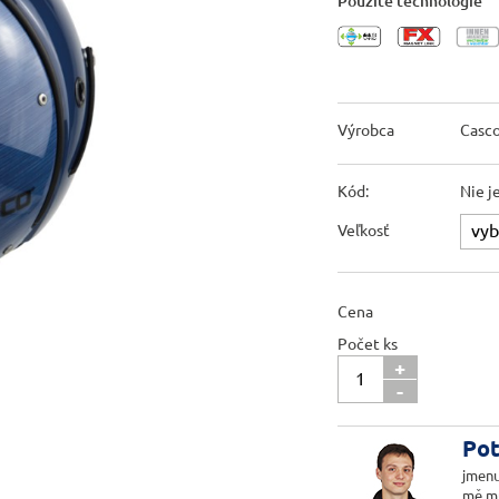
Použité technológie
Výrobca
Casc
Kód:
Nie j
Veľkosť
Cena
Počet ks
+
-
Pot
jmenu
mě m