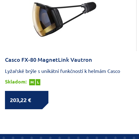
Casco FX-80 MagnetLink Vautron
Lyžařské brýle s unikátní funkčností k helmám Casco
Skladom:
M
L
203,22 €