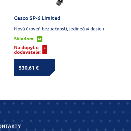
Casco SP-6 Limited
Nová úroveň bezpečnosti, jedinečný design
Skladom:
M
Na dopyt u
L
dodavatele:
530,61 €
ONTAKTY