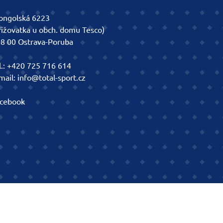
ngolská 6223
řižovatka u obch. domu Tesco)
8 00 Ostrava-Poruba
l.:
+420 725 716 614
mail:
info@total-sport.cz
cebook