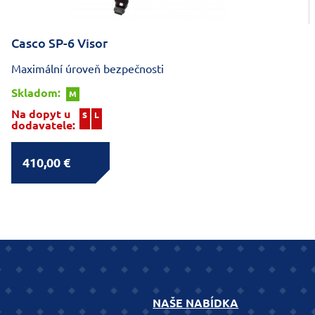
Casco SP-6 Visor
Maximální úroveň bezpečnosti
Skladom:
M
Na dopyt u
S
L
dodavatele:
410,00 €
NAŠE NABÍDKA