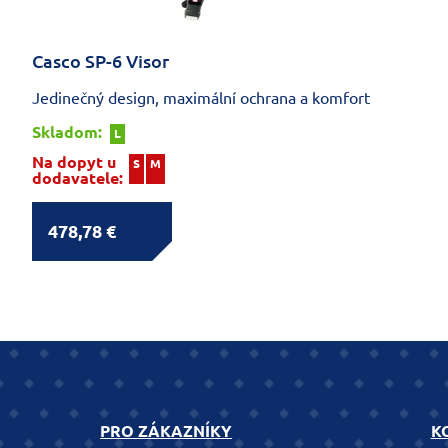
Casco SP-6 Visor
Jedinečný design, maximální ochrana a komfort
Skladom:
L
Na dopyt u
S
M
dodavatele:
478,78 €
PRO ZÁKAZNÍKY
K