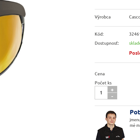
Výrobca
Casc
Kód:
3246
Dostupnosť:
skla
Posl
Cena
Počet ks
+
-
Pot
jmenu
mě m