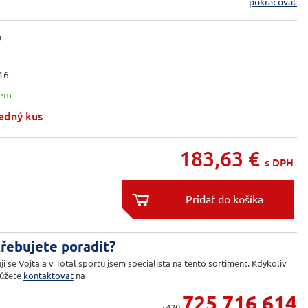
pokračovať
o
16
dem
edný kus
183,63
€
s DPH


řebujete poradit?
ji se Vojta a v Total sportu jsem specialista na tento sortiment. Kdykoliv
ůžete
kontaktovat
na
725 716 614
+420