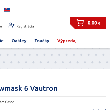
0,00
€
ie
Registrácia
ie
Oakley
Značky
Výpredaj
wmask 6 Vautron
mám Casco