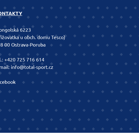
ONTAKTY
ngolská 6223
řižovatka u obch. domu Tesco)
8 00 Ostrava-Poruba
l.:
+420 725 716 614
mail:
info@total-sport.cz
cebook