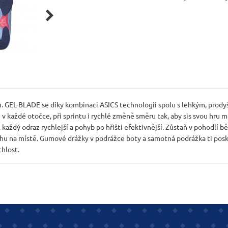

GEL-BLADE se díky kombinaci ASICS technologií spolu s lehkým, prodyš
 v každé otočce, při sprintu i rychlé změně směru tak, aby sis svou hru 
 každý odraz rychlejší a pohyb po hřišti efektivnější. Zůstaň v pohodlí
nohu na místě. Gumové drážky v podrážce boty a samotná podrážka ti pos
hlost.