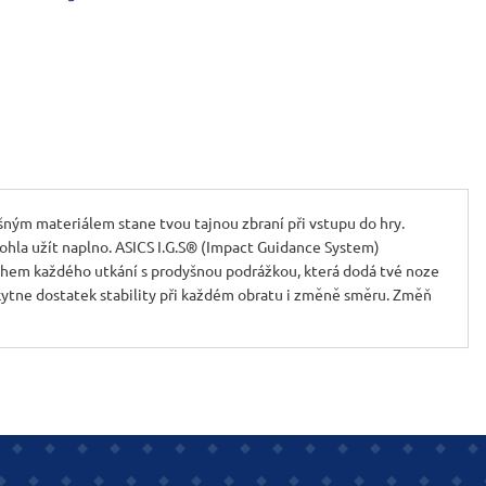
ným materiálem stane tvou tajnou zbraní při vstupu do hry.
mohla užít naplno. ASICS I.G.S® (Impact Guidance System)
 během každého utkání s prodyšnou podrážkou, která dodá tvé noze
kytne dostatek stability při každém obratu i změně směru. Změň