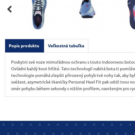

Popis produktu
Veľkostná tabuľka
Poskytni své noze mimořádnou ochranu s touto indoorovou botou. 
Ovládni každý kout hřiště. Tato technologií nabitá bota ti pomůže
technologie pomáhá zlepšit přirozený pohyb tvé nohy tak, aby byl
svěžest, asymetrické tkaničky Personal Heel Fit pak udrží tvou 
směr pohybu během sekundy s nižším profilem, navrženým pro ryc