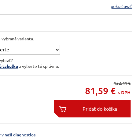
pokračovať
e vybraná varianta.
vybrať?
ú tabuľku
a vyberte tú správnu.
122,41 €
81,59
€
s DPH


 v naší diagnostice