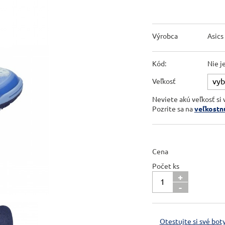
Výrobca
Asics
Kód:
Nie j
Veľkosť
Neviete akú veľkosť si 
Pozrite sa na
veľkostn
Cena
Počet ks
+
-
Otestujte si své boty