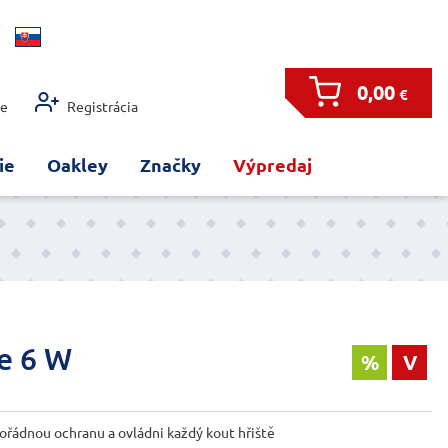
0,00
€
ie
Registrácia
ie
Oakley
Značky
Výpredaj
e 6 W
%
V
řádnou ochranu a ovládni každý kout hřiště