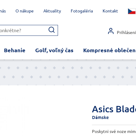
nás
O nákupe
Aktuality
Fotogaléria
Kontakt
Prihlásen
Behanie
Golf, voľný čas
Kompresné oblečen
Asics Blad
Dámske
Poskytni své noze mimo