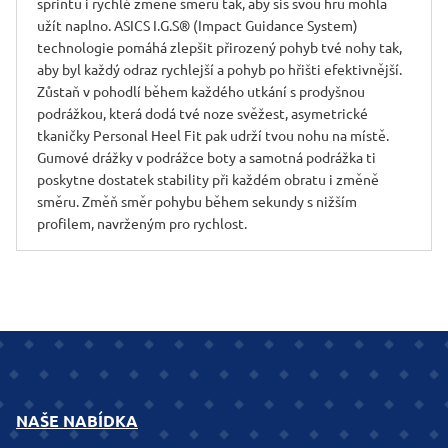
sprintu i rychlé změně směru tak, aby sis svou hru mohla
užít naplno. ASICS I.G.S® (Impact Guidance System)
technologie pomáhá zlepšit přirozený pohyb tvé nohy tak,
aby byl každý odraz rychlejší a pohyb po hřišti efektivnější.
Zůstaň v pohodlí během každého utkání s prodyšnou
podrážkou, která dodá tvé noze svěžest, asymetrické
tkaničky Personal Heel Fit pak udrží tvou nohu na místě.
Gumové drážky v podrážce boty a samotná podrážka ti
poskytne dostatek stability při každém obratu i změně
směru. Změň směr pohybu během sekundy s nižším
profilem, navrženým pro rychlost.
NAŠE NABÍDKA