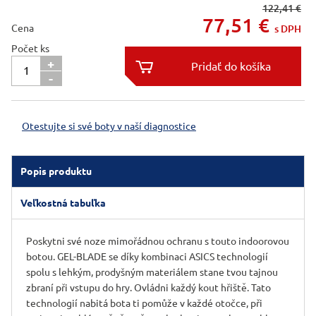
122,41 €
77,51
€
Cena
s DPH
Počet ks
+

-

Otestujte si své boty v naší diagnostice
Popis produktu
Veľkostná tabuľka
Poskytni své noze mimořádnou ochranu s touto indoorovou
botou. GEL-BLADE se díky kombinaci ASICS technologií
spolu s lehkým, prodyšným materiálem stane tvou tajnou
zbraní při vstupu do hry. Ovládni každý kout hřiště. Tato
technologií nabitá bota ti pomůže v každé otočce, při