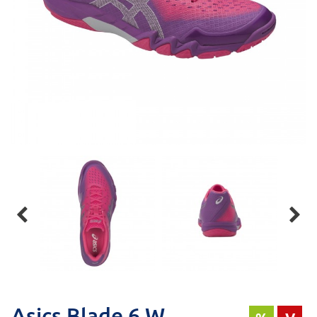


Asics Blade 6 W