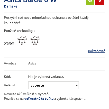
%
V
Dámske
Poskytni své noze mimořádnou ochranu a ovládni každý
kout hřiště
Použité technológie
pokračovať
Výrobca
Asics
Kód:
Nie je vybraná varianta.
Veľkosť
Neviete akú veľkosť si vybrať?
Pozrite sa na
veľkostnú tabuľku
a vyberte tú správnu.