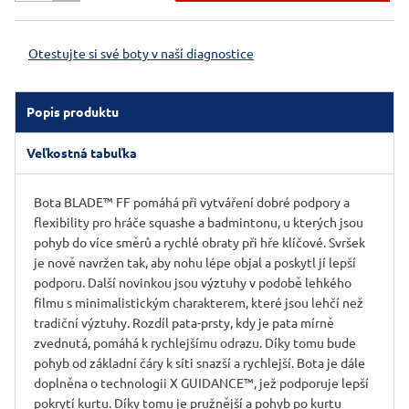
Otestujte si své boty v naší diagnostice
Popis produktu
Veľkostná tabuľka
Bota BLADE™ FF pomáhá při vytváření dobré podpory a
flexibility pro hráče squashe a badmintonu, u kterých jsou
pohyb do více směrů a rychlé obraty při hře klíčové. Svršek
je nově navržen tak, aby nohu lépe objal a poskytl jí lepší
podporu. Další novinkou jsou výztuhy v podobě lehkého
filmu s minimalistickým charakterem, které jsou lehčí než
tradiční výztuhy. Rozdíl pata-prsty, kdy je pata mírně
zvednutá, pomáhá k rychlejšímu odrazu. Díky tomu bude
pohyb od základní čáry k síti snazší a rychlejší. Bota je dále
doplněna o technologii X GUIDANCE™, jež podporuje lepší
pokrytí kurtu. Díky tomu je pružnější a pohyb po kurtu