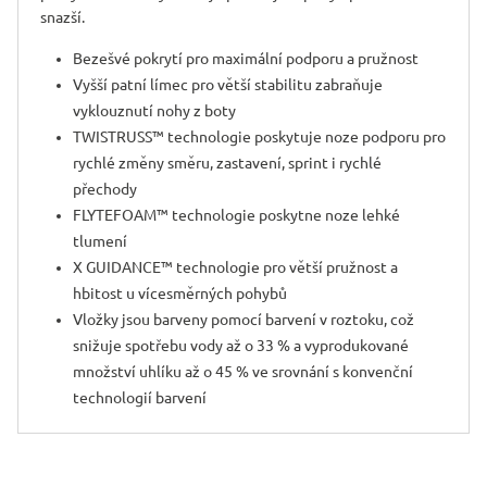
snazší.
Bezešvé pokrytí pro maximální podporu a pružnost
Vyšší patní límec pro větší stabilitu zabraňuje
vyklouznutí nohy z boty
TWISTRUSS™ technologie poskytuje noze podporu pro
rychlé změny směru, zastavení, sprint i rychlé
přechody
FLYTEFOAM™ technologie poskytne noze lehké
tlumení
X GUIDANCE™ technologie pro větší pružnost a
hbitost u vícesměrných po­hybů
Vložky jsou barveny pomocí barvení v roztoku, což
snižuje spotřebu vody až o 33 % a vyprodukované
množství uhlíku až o 45 % ve srovnání s konvenční
technologií barvení