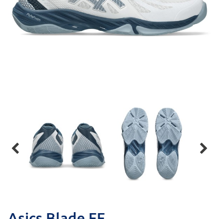


Asics Blade FF