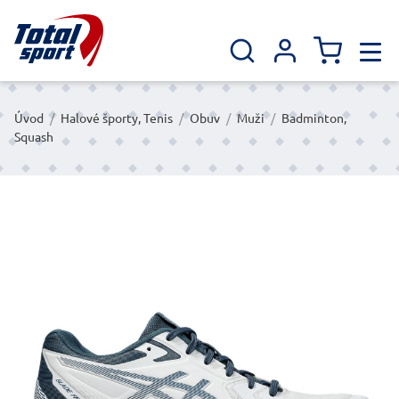
Úvod
/
Halové športy, Tenis
/
Obuv
/
Muži
/
Badminton,
Squash