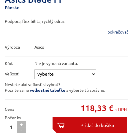
Pánske
Podpora, flexibilita, rychlý odraz
pokračovať
Výrobca
Asics
Kód:
Nie je vybraná varianta.
Veľkosť
Neviete akú veľkosť si vybrať?
Pozrite sa na
veľkostnú tabuľku
a vyberte tú správnu.
118,33
€
Cena
s DPH
Počet ks
+

-
