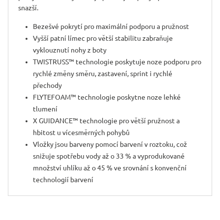
snazší.
Bezešvé pokrytí pro maximální podporu a pružnost
Vyšší patní límec pro větší stabilitu zabraňuje
vyklouznutí nohy z boty
TWISTRUSS™ technologie poskytuje noze podporu pro
rychlé změny směru, zastavení, sprint i rychlé
přechody
FLYTEFOAM™ technologie poskytne noze lehké
tlumení
X GUIDANCE™ technologie pro větší pružnost a
hbitost u vícesměrných po­hybů
Vložky jsou barveny pomocí barvení v roztoku, což
snižuje spotřebu vody až o 33 % a vyprodukované
množství uhlíku až o 45 % ve srovnání s konvenční
technologií barvení