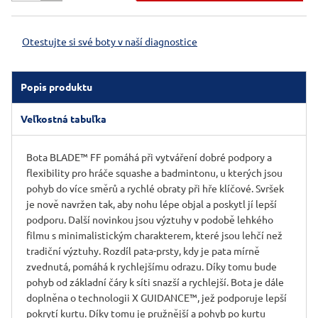
Otestujte si své boty v naší diagnostice
Popis produktu
Veľkostná tabuľka
Bota BLADE™ FF pomáhá při vytváření dobré podpory a
flexibility pro hráče squashe a badmintonu, u kterých jsou
pohyb do více směrů a rychlé obraty při hře klíčové. Svršek
je nově navržen tak, aby nohu lépe objal a poskytl jí lepší
podporu. Další novinkou jsou výztuhy v podobě lehkého
filmu s minimalistickým charakterem, které jsou lehčí než
tradiční výztuhy. Rozdíl pata-prsty, kdy je pata mírně
zvednutá, pomáhá k rychlejšímu odrazu. Díky tomu bude
pohyb od základní čáry k síti snazší a rychlejší. Bota je dále
doplněna o technologii X GUIDANCE™, jež podporuje lepší
pokrytí kurtu. Díky tomu je pružnější a pohyb po kurtu