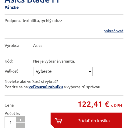
Pánske
Podpora, flexibilita, rychlý odraz
pokračovať
Výrobca
Asics
Kód:
Nie je vybraná varianta.
Veľkosť
Neviete akú veľkosť si vybrať?
Pozrite sa na
veľkostnú tabuľku
a vyberte tú správnu.
122,41
€
Cena
s DPH
Počet ks
+

-
