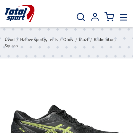
Úvod
/
Halové športy, Tenis
/
Obuv
/
Muži
/
Badminton,
Squash