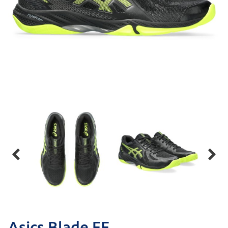


Asics Blade FF