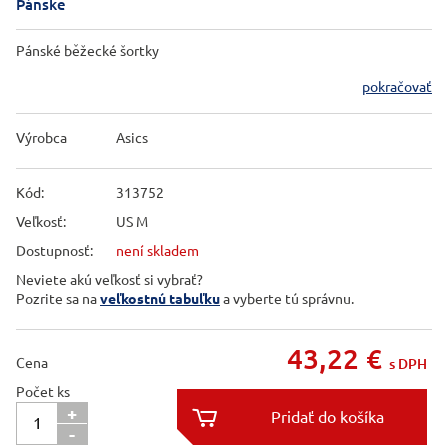
Pánske
Pánské běžecké šortky
pokračovať
Výrobca
Asics
Kód:
313752
Veľkosť:
US M
Dostupnosť:
není skladem
Neviete akú veľkosť si vybrať?
Pozrite sa na
veľkostnú tabuľku
a vyberte tú správnu.
43,22
€
Cena
s DPH
Počet ks
+

-
