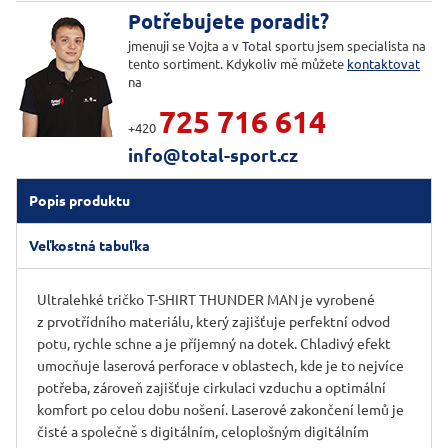
Potřebujete poradit?
jmenuji se Vojta a v Total sportu jsem specialista na
tento sortiment. Kdykoliv mě můžete
kontaktovat
na
725 716 614
+420
info@total-sport.cz
Popis produktu
Veľkostná tabuľka
Ultralehké tričko T-SHIRT THUNDER MAN je vyrobené
z prvotřídního materiálu, který zajišťuje perfektní odvod
potu, rychle schne a je příjemný na dotek. Chladivý efekt
umocňuje laserová perforace v oblastech, kde je to nejvíce
potřeba, zároveň zajišťuje cirkulaci vzduchu a optimální
komfort po celou dobu nošení. Laserové zakončení lemů je
čisté a společně s digitálním, celoplošným digitálním