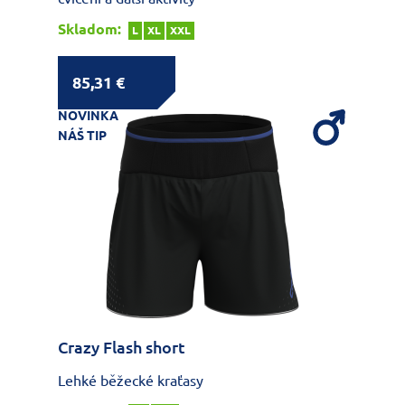
Skladom:
L
XL
XXL
85,31 €
NOVINKA
NÁŠ TIP
Crazy Flash short
Lehké běžecké kraťasy