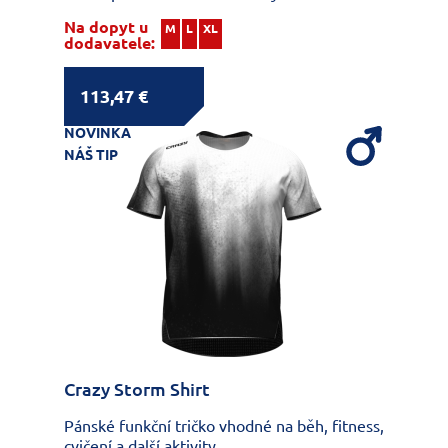
Na dopyt u
M
L
XL
dodavatele:
113,47 €
NOVINKA
NÁŠ TIP
Crazy Storm Shirt
Pánské funkční tričko vhodné na běh, fitness,
cvičení a další aktivity