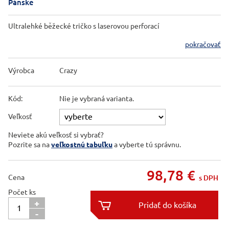
Pánske
Ultralehké běžecké tričko s laserovou perforací
pokračovať
Výrobca
Crazy
Kód:
Nie je vybraná varianta.
Veľkosť
Neviete akú veľkosť si vybrať?
Pozrite sa na
veľkostnú tabuľku
a vyberte tú správnu.
98,78
€
Cena
s DPH
Počet ks
+

-
