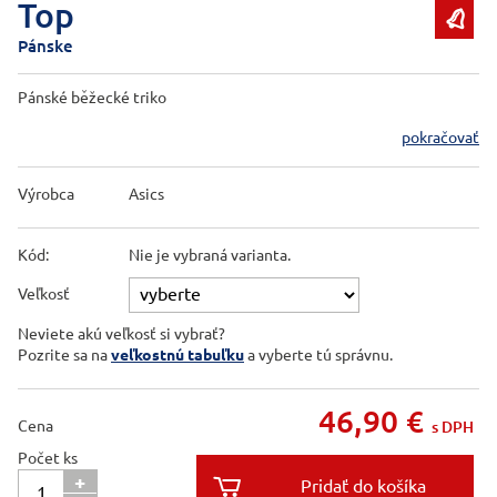
Top

Pánske
Pánské běžecké triko
pokračovať
Výrobca
Asics
Kód:
Nie je vybraná varianta.
Veľkosť
Neviete akú veľkosť si vybrať?
Pozrite sa na
veľkostnú tabuľku
a vyberte tú správnu.
46,90
€
Cena
s DPH
Počet ks
+
