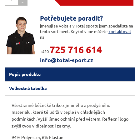
-

Potřebujete poradit?
jmenuji se Vojta a v Total sportu jsem specialista na
tento sortiment. Kdykoliv mě můžete
kontaktovat
na
725 716 614
+420
info@total-sport.cz
Popis produktu
Veľkostná tabuľka
Všestranné běžecké triko z jemného a prodyšného
materiálu, které tě udrží v teple i v chladnějších
podmínkách. Vyšší límec ochrání před větrem. Reflexní logo
zvýší tvou viditelnost i za tmy.
94% Polyester, 6% Elastan