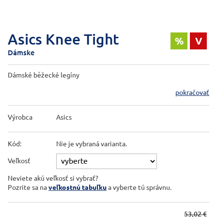
Asics Knee Tight
%
V
Dámske
Dámské běžecké legíny
pokračovať
Výrobca
Asics
Kód:
Nie je vybraná varianta.
Veľkosť
Neviete akú veľkosť si vybrať?
Pozrite sa na
veľkostnú tabuľku
a vyberte tú správnu.
53,02 €