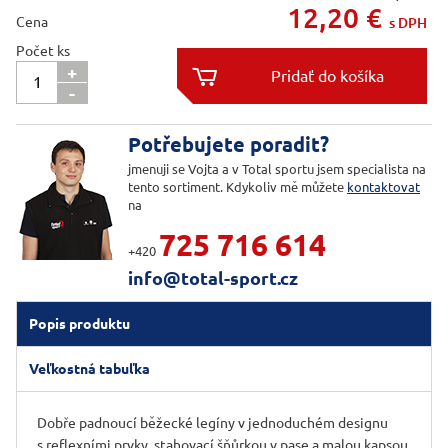
12,20
€
Cena
s DPH
Počet ks
+

-

Potřebujete poradit?
jmenuji se Vojta a v Total sportu jsem specialista na
tento sortiment. Kdykoliv mě můžete
kontaktovat
na
725 716 614
+420
info@total-sport.cz
Popis produktu
Veľkostná tabuľka
Dobře padnoucí běžecké legíny v jednoduchém designu
s reflexními prvky, stahovací šňůrkou v pase a malou kapsou