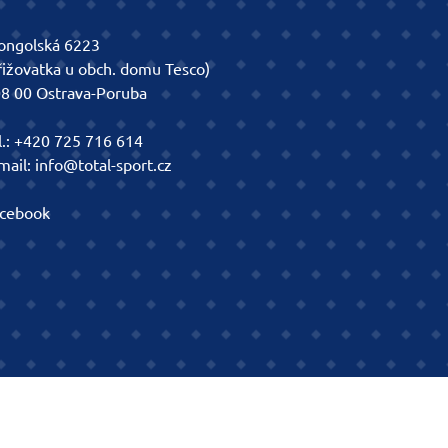
ngolská 6223
řižovatka u obch. domu Tesco)
8 00 Ostrava-Poruba
l.:
+420 725 716 614
mail:
info@total-sport.cz
cebook