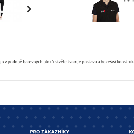

ign v podobě barevných bloků skvěle tvaruje postavu a bezešvá konstru
PRO ZÁKAZNÍKY
K