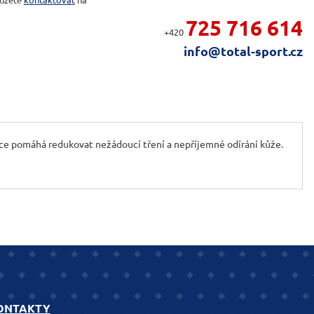
725 716 614
+420
info@total-sport.cz
kce pomáhá redukovat nežádoucí tření a nepříjemné odírání kůže.
ONTAKTY