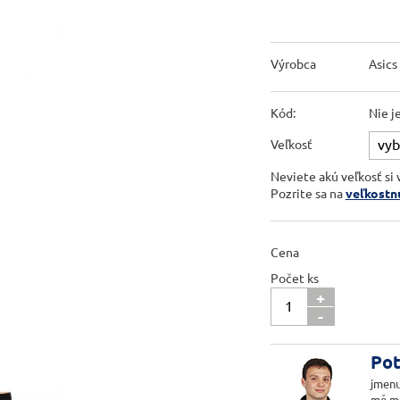
Výrobca
Asics
Kód:
Nie j
Veľkosť
Neviete akú veľkosť si 
Pozrite sa na
veľkostn
Cena
Počet ks
+
-
Pot
jmenu
mě m