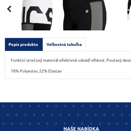

Popis produktu
Veľkostná tabuľka
Funkční strečový materiál efektivně odvádí vlhkost. Poutavý des
78% Polyester, 22% Elastan
NAŠE NABÍDKA