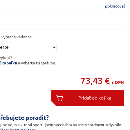
pokračovať
e vybraná varianta.
vybrať?
ú tabuľku
a vyberte tú správnu.
73,43
€
s DPH


řebujete poradit?
ji se Vojta a v Total sportu jsem specialista na tento sortiment. Kdykoliv
ůžete
kontaktovat
na