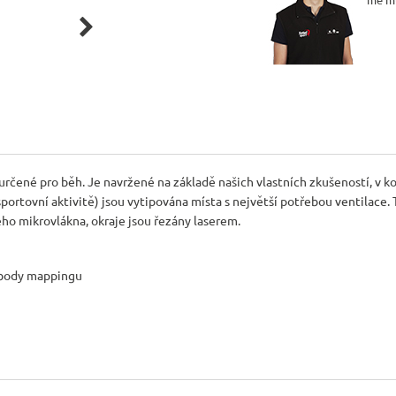

é pro běh. Je navržené na základě našich vlastních zkušeností, v komb
rtovní aktivitě) jsou vytipována místa s největší potřebou ventilace. T
ého mikrovlákna, okraje jsou řezány laserem.
 body mappingu