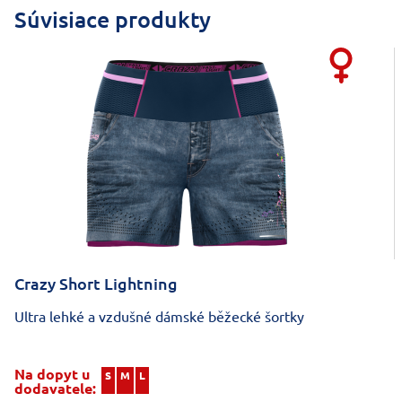
Súvisiace produkty
Crazy Short Lightning
Ultra lehké a vzdušné dámské běžecké šortky
Na dopyt u
S
M
L
dodavatele: