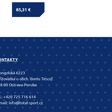
85,31 €
ONTAKTY
ngolská 6223
řižovatka u obch. domu Tesco)
8 00 Ostrava-Poruba
l.:
+420 725 716 614
mail:
info@total-sport.cz