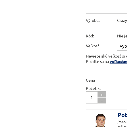
Výrobca
Crazy
Kód:
Nie j
Veľkosť
Neviete akú veľkosť si 
Pozrite sa na
veľkostn
Cena
Počet ks
+
-
Pot
jmenu
mě m