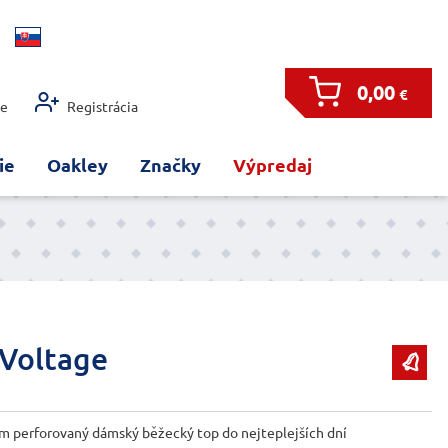
0,00
€
ie
Registrácia
ie
Oakley
Značky
Výpredaj
 Voltage

m perforovaný dámský běžecký top do nejteplejších dní