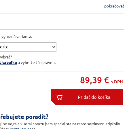
pokračovať
e vybraná varianta.
vybrať?
ú tabuľku
a vyberte tú správnu.
89,39
€
s DPH


řebujete poradit?
ji se Vojta a v Total sportu jsem specialista na tento sortiment. Kdykoliv
ůžete
kontaktovat
na