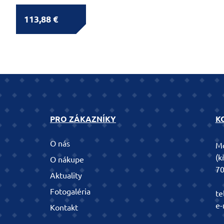
113,88 €
PRO ZÁKAZNÍKY
K
O nás
Mo
(k
O nákupe
70
Aktuality
Fotogaléria
te
e-
Kontakt