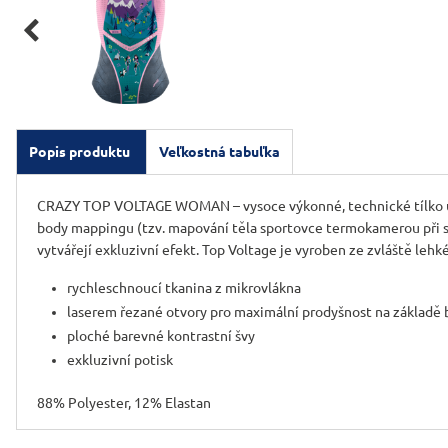

Popis produktu
Veľkostná tabuľka
CRAZY TOP VOLTAGE WOMAN – vysoce výkonné, technické tílko určen
body mappingu (tzv. mapování těla sportovce termokamerou při spo
vytvářejí exkluzivní efekt. Top Voltage je vyroben ze zvláště lehk
rychleschnoucí tkanina z mikrovlákna
laserem řezané otvory pro maximální prodyšnost na základě
ploché barevné kontrastní švy
exkluzivní potisk
88% Polyester, 12% Elastan