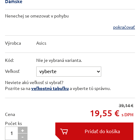
Dámske
Nenechej se omezovat v pohybu
pokračovať
Výrobca
Asics
Kód:
Nie je vybraná varianta.
Veľkosť
Neviete akú veľkosť si vybrať?
Pozrite sa na
veľkostnú tabuľku
a vyberte tú správnu.
39,14 €
19,55
€
Cena
s DPH
Počet ks
+

-
