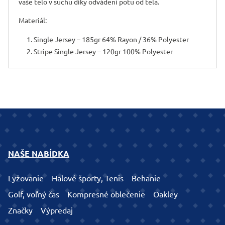
vaše tělo v suchu díky odvádění potu od těla.
Materiál:
Single Jersey – 185gr 64% Rayon / 36% Polyester
Stripe Single Jersey – 120gr 100% Polyester
NAŠE NABÍDKA
Lyžovanie
Halové športy, Tenis
Behanie
Golf, voľný čas
Kompresné oblečenie
Oakley
Značky
Výpredaj