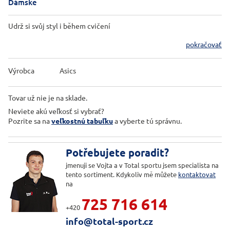
Dámske
Udrž si svůj styl i během cvičení
pokračovať
Výrobca
Asics
Tovar už nie je na sklade.
Neviete akú veľkosť si vybrať?
Pozrite sa na
veľkostnú tabuľku
a vyberte tú správnu.
Potřebujete poradit?
jmenuji se Vojta a v Total sportu jsem specialista na
tento sortiment. Kdykoliv mě můžete
kontaktovat
na
725 716 614
+420
info@total-sport.cz