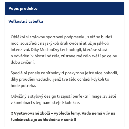
Popis produktu
Veľkostná tabuľka
Oblékni si stylovou sportovní podprsenku, s níž se budeš
moci soustředit na jakýkoli druh cvičení ať už je jakkoli
intenzivní. Díky MotionDry technologii, která se stará
o odvádění vlhkosti od těla, zůstane tvé tělo svěží po celou
dobu cvičení.
Speciální panely ze síťoviny ti poskytnou ještě více pohodlí,
díky proudění vzduchu, jenž tvé tělo ochladí kdykoli to
bude potřeba.
Odvážný a stylový design ti zajistí perfektní image, zvláště
v kombinaci s legínami stejné kolekce.
!! Vystavované zboží – vybledlé lemy. Vada nemá vliv na
funkčnost a je zohledněna v ceně !!