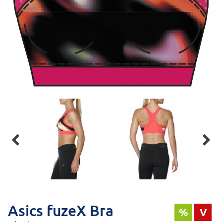


Asics fuzeX Bra
%
V