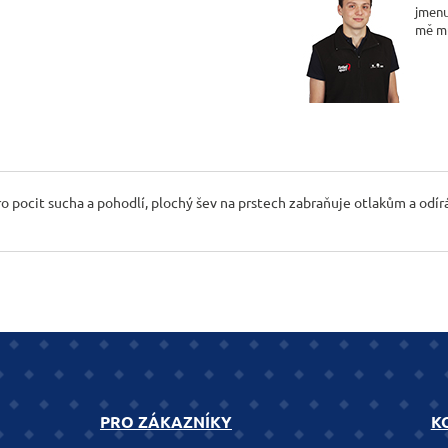
jmenu
mě m
 pocit sucha a pohodlí, plochý šev na prstech zabraňuje otlakům a odírá
PRO ZÁKAZNÍKY
K