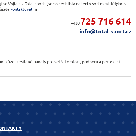
ji se Vojta a v Total sportu jsem specialista na tento sortiment. Kdykoliv
ůžete
kontaktovat
na
725 716 614
+420
info@total-sport.cz
ní kůže, zesílené panely pro větší komfort, podporu a perfektní
ONTAKTY