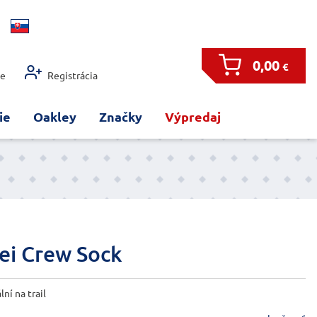
0,00
€
ie
Registrácia
ie
Oakley
Značky
Výpredaj
ei Crew Sock
ní na trail