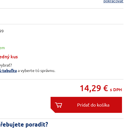
pokračovať
99
dem
edný kus
vybrať?
ú tabuľku
a vyberte tú správnu.
14,29
€
s DPH


řebujete poradit?