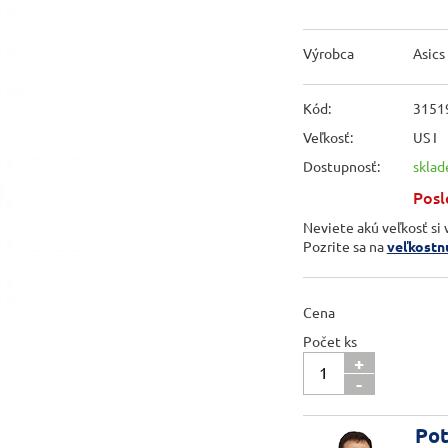
Výrobca
Asics
Kód:
3151
Veľkosť:
US I
Dostupnosť:
skla
Posl
Neviete akú veľkosť si 
Pozrite sa na
veľkostn
Cena
Počet ks
+
-
Pot