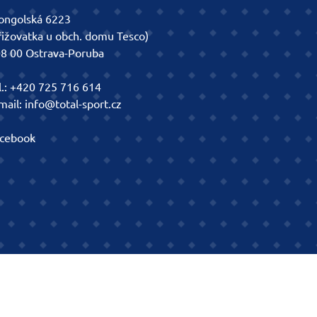
ngolská 6223
řižovatka u obch. domu Tesco)
8 00 Ostrava-Poruba
l.:
+420 725 716 614
mail:
info@total-sport.cz
cebook