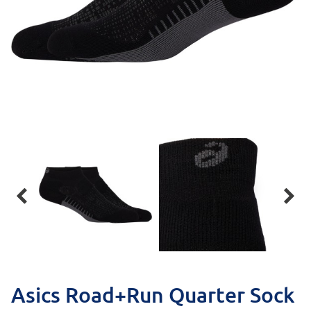


Asics Road+Run Quarter Sock