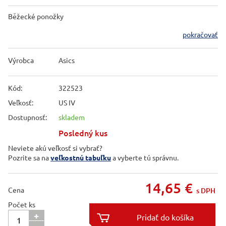
Běžecké ponožky
pokračovať
Výrobca
Asics
Kód:
322523
Veľkosť:
US IV
Dostupnosť:
skladem
Posledný kus
Neviete akú veľkosť si vybrať?
Pozrite sa na
veľkostnú tabuľku
a vyberte tú správnu.
14,65
€
Cena
s DPH
Počet ks
+
