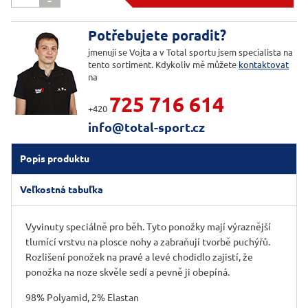
-

Potřebujete poradit?
jmenuji se Vojta a v Total sportu jsem specialista na
tento sortiment. Kdykoliv mě můžete
kontaktovat
na
725 716 614
+420
info@total-sport.cz
Popis produktu
Veľkostná tabuľka
Vyvinuty speciálně pro běh. Tyto ponožky mají výraznější
tlumící vrstvu na plosce nohy a zabraňují tvorbě puchýřů.
Rozlišení ponožek na pravé a levé chodidlo zajistí, že
ponožka na noze skvěle sedí a pevně ji obepíná.
98% Polyamid, 2% Elastan