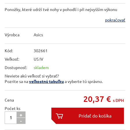
Ponožky, které udrží tvé nohy v pohodlí i při nejvyšším výkonu
pokračovať
Výrobca
Asics
Kód:
302661
Veľkosť:
US IV
Dostupnosť:
skladem
Neviete akú veľkosť si vybrať?
Pozrite sa na
veľkostnú tabuľku
a vyberte tú správnu.
20,37
€
Cena
s DPH
Počet ks
+

-
