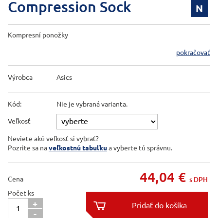
Compression Sock
N
Kompresní ponožky
pokračovať
Výrobca
Asics
Kód:
Nie je vybraná varianta.
Veľkosť
Neviete akú veľkosť si vybrať?
Pozrite sa na
veľkostnú tabuľku
a vyberte tú správnu.
44,04
€
Cena
s DPH
Počet ks
+

-
