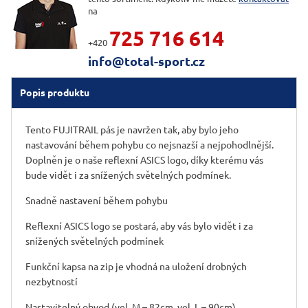
na
725 716 614
+420
info@total-sport.cz
Popis produktu
Tento FUJITRAIL pás je navržen tak, aby bylo jeho
nastavování během pohybu co nejsnazší a nejpohodlnější.
Doplněn je o naše reflexní ASICS logo, díky kterému vás
bude vidět i za snížených světelných podmínek.
Snadně nastavení během pohybu
Reflexní ASICS logo se postará, aby vás bylo vidět i za
snížených světelných podmínek
Funkční kapsa na zip je vhodná na uložení drobných
nezbytností
Nastavitelný obvod (vel. M – 82cm, vel. L – 90cm)