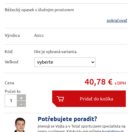
Běžecký opasek s úložným prostorem
pokračovať
Výrobca
Asics
Kód:
Nie je vybraná varianta.
Veľkosť
40,78
€
Cena
s DPH
Počet ks
+

-

Potřebujete poradit?
jmenuji se Vojta a v Total sportu jsem specialista na
tento sortiment. Kdykoliv mě můžete
kontaktovat