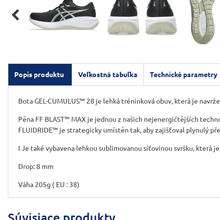

Popis produktu
Veľkostná tabuľka
Technické parametry
Bota GEL-CUMULUS™ 28 je lehká tréninková obuv, která je navrže
Pěna FF BLAST™ MAX je jednou z našich nejenergičtějších technolog
FLUIDRIDE™ je strategicky umístěn tak, aby zajišťoval plynulý př
I Je také vybavena lehkou sublimovanou síťovinou svršku, která je 
Drop: 8 mm
Váha 205g ( EU : 38)
Súvisiace produkty