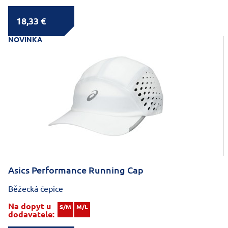
18,33 €
NOVINKA
Asics Performance Running Cap
Běžecká čepice
Na dopyt u
S/M
M/L
dodavatele: