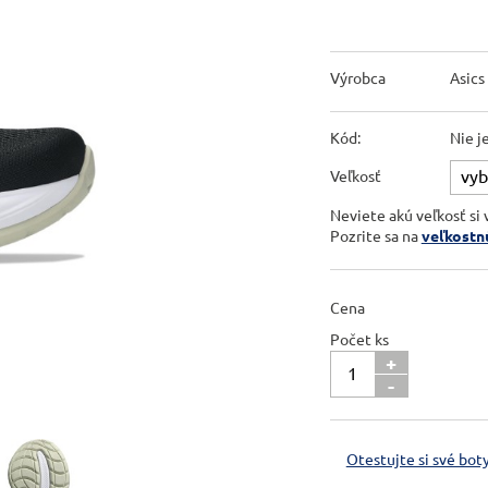
Výrobca
Asics
Kód:
Nie j
Veľkosť
Neviete akú veľkosť si 
Pozrite sa na
veľkostn
Cena
Počet ks
+
-
Otestujte si své boty