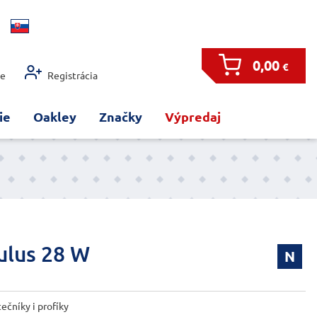
0,00
€
ie
Registrácia
ie
Oakley
Značky
Výpredaj
ulus 28 W
N
ečníky i profíky