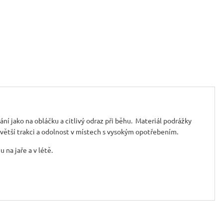
 jako na obláčku a citlivý odraz při běhu. ​ Materiál podrážky
 větší trakci a odolnost v místech s vysokým opotřebením.
 na jaře a v létě.