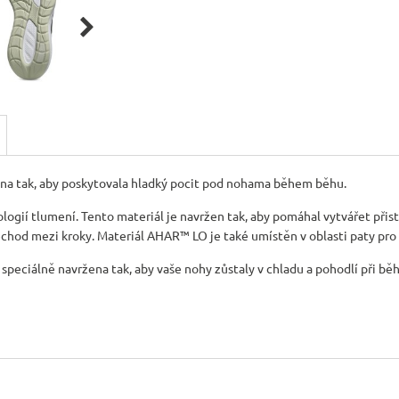

na tak, aby poskytovala hladký pocit pod nohama během běhu.
ií tlumení. Tento materiál je navržen tak, aby pomáhal vytvářet přistání
echod mezi kroky. Materiál AHAR™ LO je také umístěn v oblasti paty pro
speciálně navržena tak, aby vaše nohy zůstaly v chladu a pohodlí při běhu