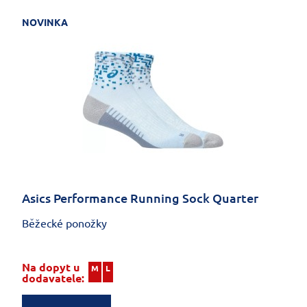
NOVINKA
Asics Performance Running Sock Quarter
Běžecké ponožky
Na dopyt u
M
L
dodavatele: