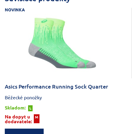
NOVINKA
Asics Performance Running Sock Quarter
Běžecké ponožky
Skladom:
L
Na dopyt u
M
dodavatele: