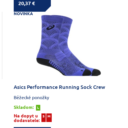
20,37 €
NOVINKA
Asics Performance Running Sock Crew
Běžecké ponožky
Skladom:
L
Na dopyt u
S
M
dodavatele: