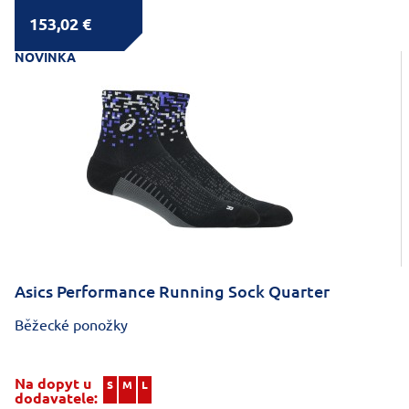
153,02 €
NOVINKA
Asics Performance Running Sock Quarter
Běžecké ponožky
Na dopyt u
S
M
L
dodavatele: