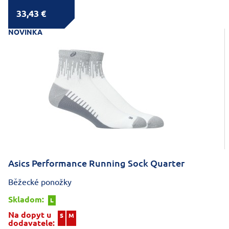
33,43 €
NOVINKA
Asics Performance Running Sock Quarter
Běžecké ponožky
Skladom:
L
Na dopyt u
S
M
dodavatele: