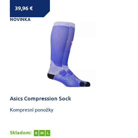
39,96 €
NOVINKA
Asics Compression Sock
Kompresní ponožky
Skladom:
S
M
L