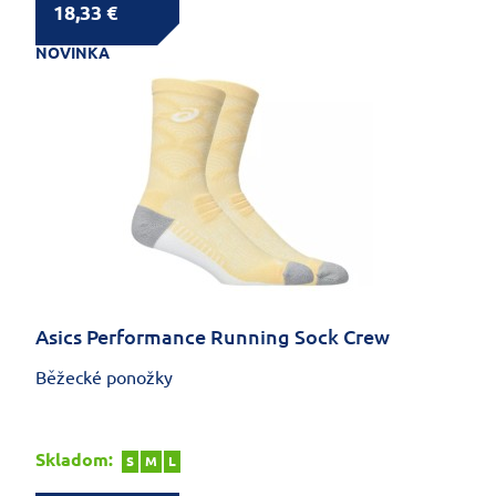
18,33 €
NOVINKA
Asics Performance Running Sock Crew
Běžecké ponožky
Skladom:
S
M
L