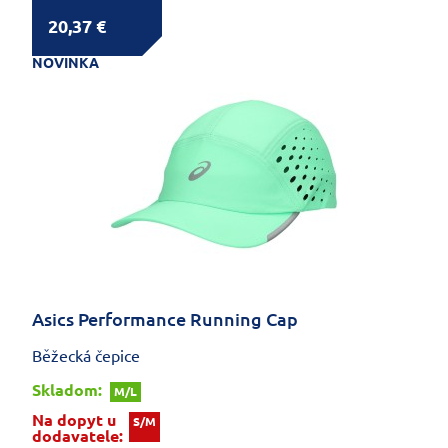
20,37 €
NOVINKA
Asics Performance Running Cap
Běžecká čepice
Skladom:
M/L
Na dopyt u
S/M
dodavatele: