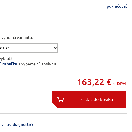
pokračovať
e vybraná varianta.
vybrať?
ú tabuľku
a vyberte tú správnu.
163,22
€
s DPH


 v naší diagnostice