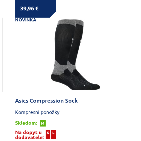
39,96 €
NOVINKA
Asics Compression Sock
Kompresní ponožky
Skladom:
M
Na dopyt u
S
L
dodavatele: