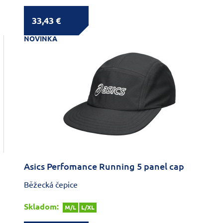
33,43 €
NOVINKA
Asics Perfomance Running 5 panel cap
Běžecká čepice
Skladom:
M/L
L/XL