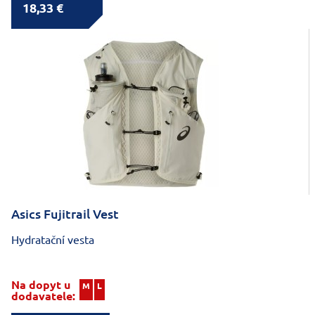
18,33 €
Asics Fujitrail Vest
Hydratační vesta
Na dopyt u
M
L
dodavatele: