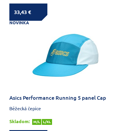
33,43 €
NOVINKA
Asics Performance Running 5 panel Cap
Běžecká čepice
Skladom:
M/L
L/XL