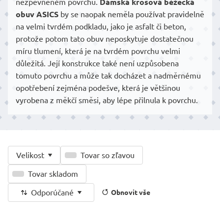
nezpevněném povrchu.
Dámská krosová běžecká
obuv ASICS
by se naopak neměla používat pravidelně
na velmi tvrdém podkladu, jako je asfalt či beton,
protože potom tato obuv neposkytuje dostatečnou
míru tlumení, která je na tvrdém povrchu velmi
důležitá. Její konstrukce také není uzpůsobena
tomuto povrchu a může tak docházet a nadměrnému
opotřebení zejména podešve, která je většinou
vyrobena z měkčí směsi, aby lépe přilnula k povrchu.
Velikost
Tovar so zľavou
Tovar skladom
Odporúčané
Obnovit vše