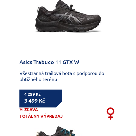
Asics Trabuco 11 GTX W
Všestranná trailová bota s podporou do
obtížného terénu
4 299 Kč
3 499 Kč
% ZĽAVA
TOTÁLNY VÝPREDAJ