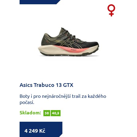
Asics Trabuco 13 GTX
Boty i pro nejnáročnější trail za každého
počasí.
Skladom:
38
40,5
4 249 Kč