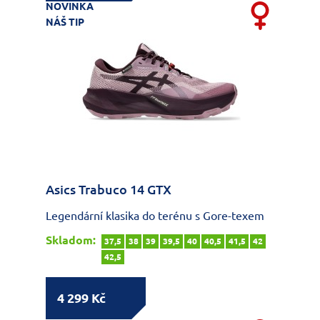
NOVINKA
NÁŠ TIP
Asics Trabuco 14 GTX
Legendární klasika do terénu s Gore-texem
Skladom:
37,5
38
39
39,5
40
40,5
41,5
42
42,5
4 299 Kč