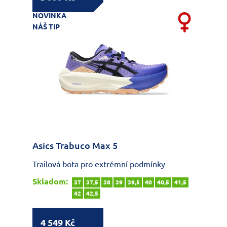
NOVINKA
NÁŠ TIP
Asics Trabuco Max 5
Trailová bota pro extrémní podmínky
Skladom:
37
37,5
38
39
39,5
40
40,5
41,5
42
42,5
4 549 Kč