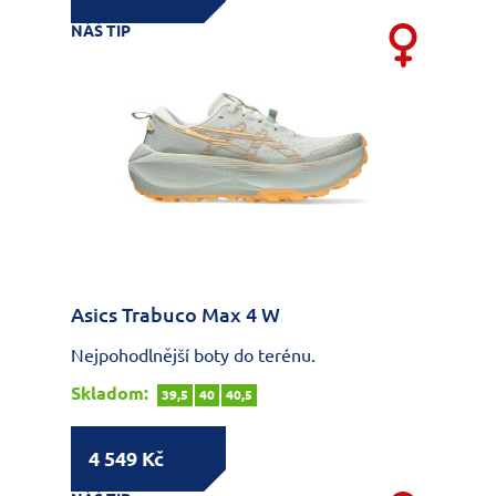
NÁŠ TIP
Asics Trabuco Max 4 W
Nejpohodlnější boty do terénu.
Skladom:
39,5
40
40,5
4 549 Kč