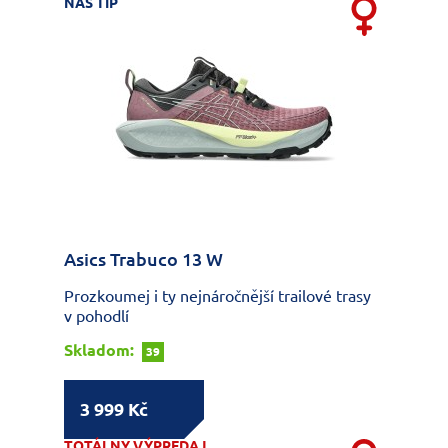
NÁŠ TIP
Asics Trabuco 13 W
Prozkoumej i ty nejnáročnější trailové trasy
v pohodlí
Skladom:
39
3 999 Kč
TOTÁLNY VÝPREDAJ