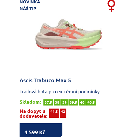
NOVINKA
NÁŠ TIP
Ascis Trabuco Max 5
Trailová bota pro extrémní podmínky
Skladom:
37,5
38
39
39,5
40
40,5
Na dopyt u
41,5
42
dodavatele:
4 599 Kč