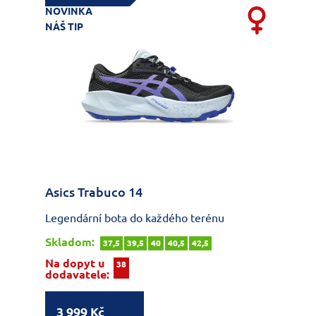
NOVINKA
NÁŠ TIP
Asics Trabuco 14
Legendární bota do každého terénu
Skladom:
37,5
39,5
40
40,5
42,5
Na dopyt u
38
dodavatele:
3 999 Kč