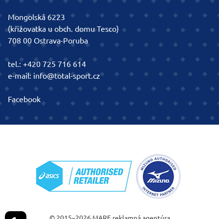
Mongolská 6223
(křižovatka u obch. domu Tesco)
708 00 Ostrava-Poruba
tel.:
+420 725 716 614
e-mail:
info@total-sport.cz
Facebook
© 2015–2026
MARF
reklamná agentúra