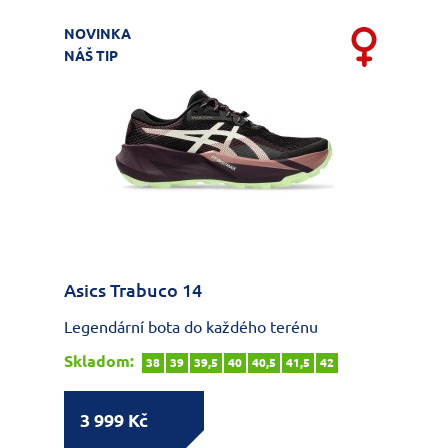
NOVINKA
NÁŠ TIP
Asics Trabuco 14
Legendární bota do každého terénu
Skladom:
38
39
39,5
40
40,5
41,5
42
3 999 Kč