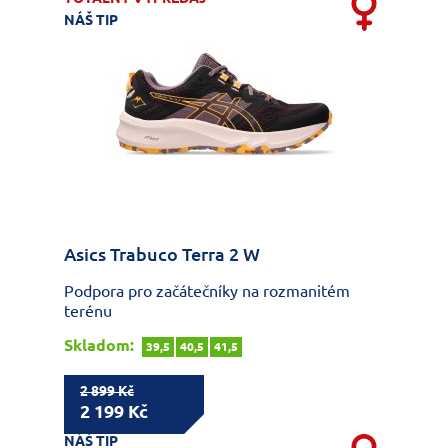
NÁŠ TIP
Asics Trabuco Terra 2 W
Podpora pro začátečníky na rozmanitém
terénu
Skladom:
39,5
40,5
41,5
2 899 Kč
2 199 Kč
NÁŠ TIP