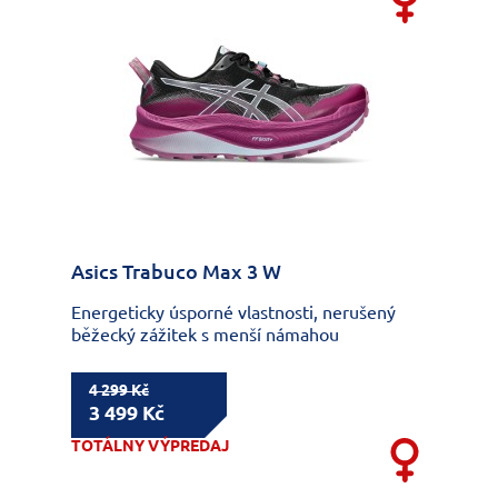
Asics Trabuco Max 3 W
Energeticky úsporné vlastnosti, nerušený
běžecký zážitek s menší námahou
4 299 Kč
3 499 Kč
TOTÁLNY VÝPREDAJ