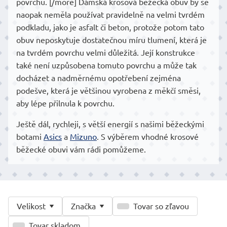
povrchu. [/more] Dámská krosová běžecká obuv by se
naopak neměla používat pravidelně na velmi tvrdém
podkladu, jako je asfalt či beton, protože potom tato
obuv neposkytuje dostatečnou míru tlumení, která je
na tvrdém povrchu velmi důležitá. Její konstrukce
také není uzpůsobena tomuto povrchu a může tak
docházet a nadměrnému opotřebení zejména
podešve, která je většinou vyrobena z měkčí směsi,
aby lépe přilnula k povrchu.
Ještě dál, rychleji, s větší energií s našimi běžeckými
botami
Asics
a
Mizuno
. S výběrem vhodné krosové
běžecké obuvi vám rádi pomůžeme.
Velikost
Značka
Tovar so zľavou
Tovar skladom