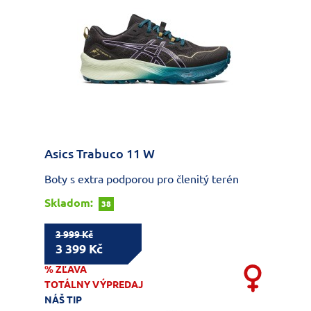
Asics Trabuco 11 W
Boty s extra podporou pro členitý terén
Skladom:
38
3 999 Kč
3 399 Kč
% ZĽAVA
TOTÁLNY VÝPREDAJ
NÁŠ TIP