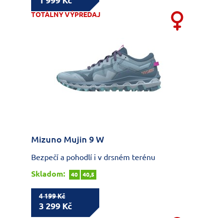
1 999 Kč
TOTÁLNY VÝPREDAJ
Mizuno Mujin 9 W
Bezpečí a pohodlí i v drsném terénu
Skladom:
40
40,5
4 199 Kč
3 299 Kč