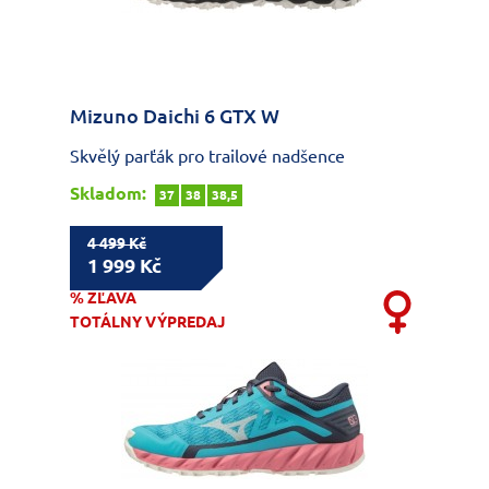
Mizuno Daichi 6 GTX W
Skvělý parťák pro trailové nadšence
Skladom:
37
38
38,5
4 499 Kč
1 999 Kč
% ZĽAVA
TOTÁLNY VÝPREDAJ