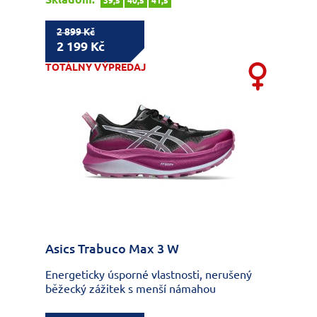
39,5
40,5
41,5
2 899 Kč
2 199 Kč
TOTÁLNY VÝPREDAJ
Asics Trabuco Max 3 W
Energeticky úsporné vlastnosti, nerušený
běžecký zážitek s menší námahou