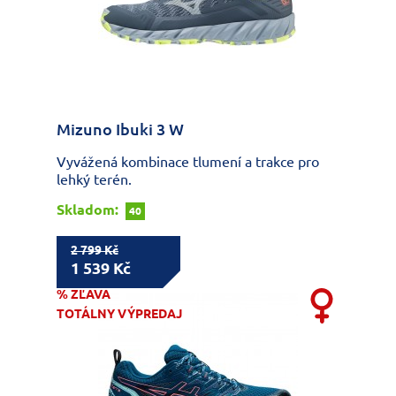
Mizuno Ibuki 3 W
Vyvážená kombinace tlumení a trakce pro
lehký terén.
Skladom:
40
2 799 Kč
1 539 Kč
% ZĽAVA
TOTÁLNY VÝPREDAJ