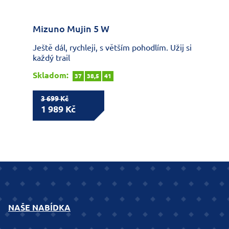
Mizuno Mujin 5 W
Ještě dál, rychleji, s větším pohodlím. Užij si
každý trail
Skladom:
37
38,5
41
3 699 Kč
1 989 Kč
NAŠE NABÍDKA