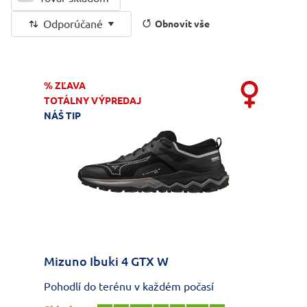
Odporúčané
Obnovit vše
% ZĽAVA
TOTÁLNY VÝPREDAJ
NÁŠ TIP
Mizuno Ibuki 4 GTX W
Pohodlí do terénu v každém počasí