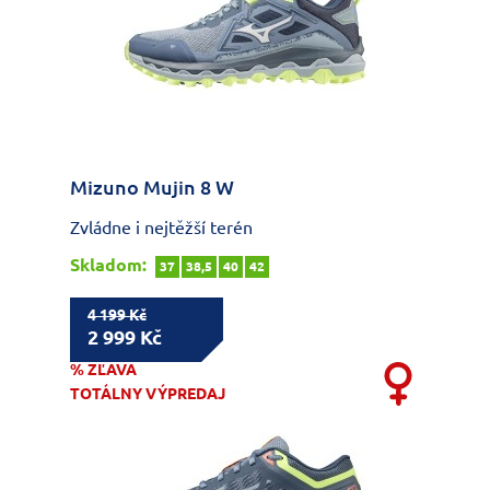
Mizuno Mujin 8 W
Zvládne i nejtěžší terén
Skladom:
37
38,5
40
42
4 199 Kč
2 999 Kč
% ZĽAVA
TOTÁLNY VÝPREDAJ