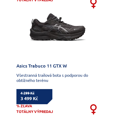
TOTÁLNY VÝPREDAJ
Asics Trabuco 11 GTX W
Všestranná trailová bota s podporou do
obtížného terénu
4 299 Kč
3 499 Kč
% ZĽAVA
TOTÁLNY VÝPREDAJ