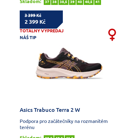
Skladom:
37
38
38,5
39
40
40,5
41
3 399 Kč
2 399 Kč
TOTÁLNY VÝPREDAJ
NÁŠ TIP
Asics Trabuco Terra 2 W
Podpora pro začátečníky na rozmanitém
terénu
Skladom: