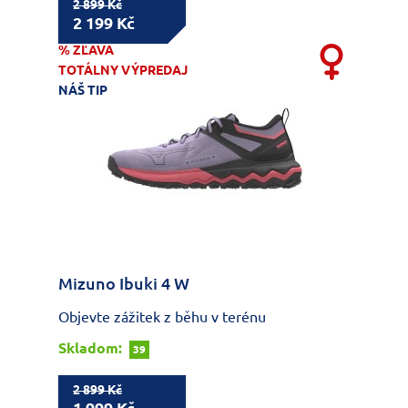
2 899 Kč
2 199 Kč
% ZĽAVA
TOTÁLNY VÝPREDAJ
NÁŠ TIP
Mizuno Ibuki 4 W
Objevte zážitek z běhu v terénu
Skladom:
39
2 899 Kč