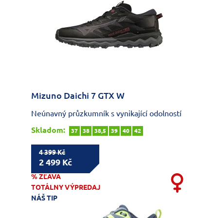
Mizuno Daichi 7 GTX W
Neúnavný průzkumník s vynikající odolností
Skladom:
37
38
38,5
39
40
42
4 399 Kč
2 499 Kč
% ZĽAVA
TOTÁLNY VÝPREDAJ
NÁŠ TIP