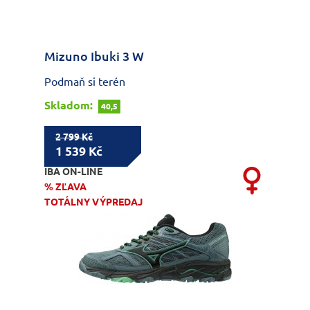
Mizuno Ibuki 3 W
Podmaň si terén
Skladom:
40,5
2 799 Kč
1 539 Kč
IBA ON-LINE
% ZĽAVA
TOTÁLNY VÝPREDAJ