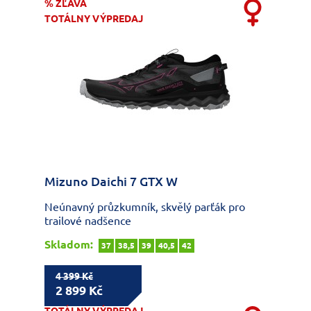
% ZĽAVA
TOTÁLNY VÝPREDAJ
Mizuno Daichi 7 GTX W
Neúnavný průzkumník, skvělý parťák pro
trailové nadšence
Skladom:
37
38,5
39
40,5
42
4 399 Kč
2 899 Kč