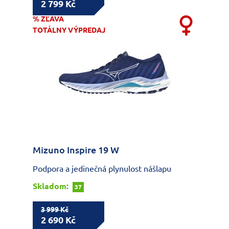
2 799 Kč
% ZĽAVA
TOTÁLNY VÝPREDAJ
Mizuno Inspire 19 W
Podpora a jedinečná plynulost nášlapu
Skladom:
37
3 999 Kč
2 690 Kč