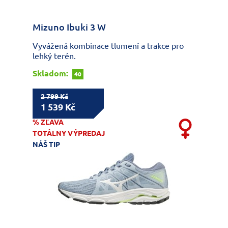
Mizuno Ibuki 3 W
Vyvážená kombinace tlumení a trakce pro
lehký terén.
Skladom:
40
2 799 Kč
1 539 Kč
% ZĽAVA
TOTÁLNY VÝPREDAJ
NÁŠ TIP