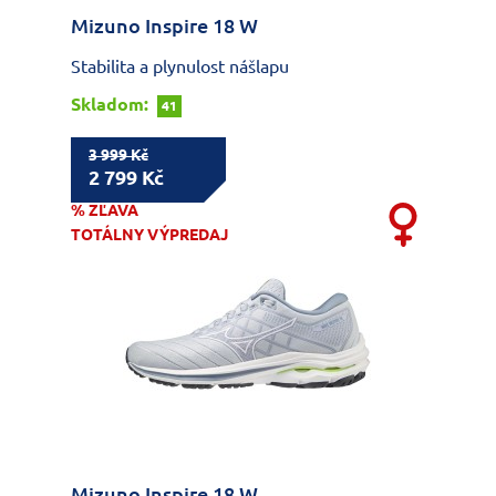
Mizuno Inspire 18 W
Stabilita a plynulost nášlapu
Skladom:
41
3 999 Kč
2 799 Kč
% ZĽAVA
TOTÁLNY VÝPREDAJ
Mizuno Inspire 18 W