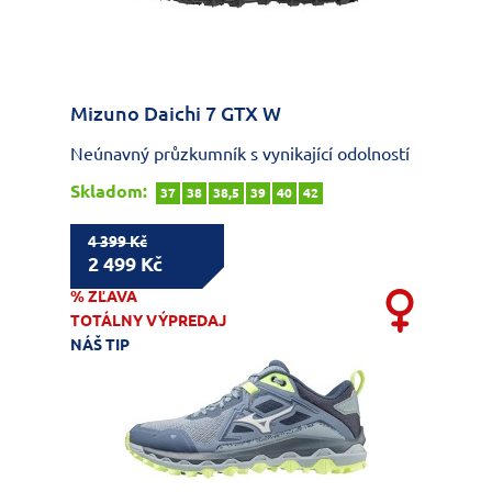
Mizuno Daichi 7 GTX W
Neúnavný průzkumník s vynikající odolností
Skladom:
37
38
38,5
39
40
42
4 399 Kč
2 499 Kč
% ZĽAVA
TOTÁLNY VÝPREDAJ
NÁŠ TIP