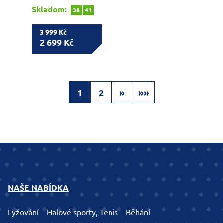
Skladom:
38
41
3 999 Kč
2 699 Kč
1
2
»
»»
NAŠE NABÍDKA
Lyžování
Halové sporty, Tenis
Běhání