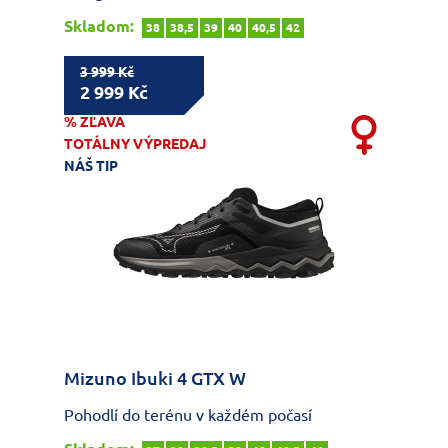
Skladom:
38
38,5
39
40
40,5
42
3 999 Kč
2 999 Kč
% ZĽAVA
TOTÁLNY VÝPREDAJ
NÁŠ TIP
Mizuno Ibuki 4 GTX W
Pohodlí do terénu v každém počasí