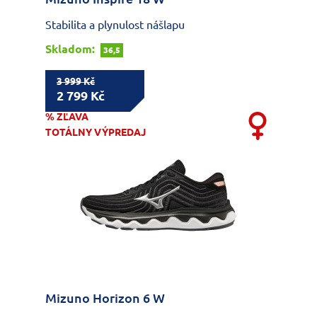
Stabilita a plynulost nášlapu
Skladom:
36,5
3 999 Kč
2 799 Kč
% ZĽAVA
TOTÁLNY VÝPREDAJ
Mizuno Horizon 6 W