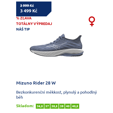
3 999 Kč
3 499 Kč
% ZĽAVA
TOTÁLNY VÝPREDAJ
NÁŠ TIP
Mizuno Rider 28 W
Bezkonkurenční měkkost, plynulý a pohodlný
běh
Skladom:
36,5
37
38,5
39
40
40,5