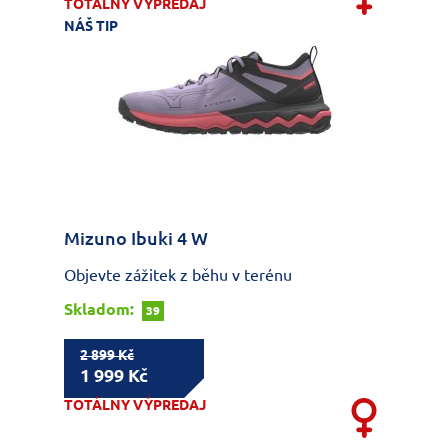
TOTÁLNY VÝPREDAJ
NÁŠ TIP
Mizuno Ibuki 4 W
Objevte zážitek z běhu v terénu
Skladom:
39
2 899 Kč
1 999 Kč
TOTÁLNY VÝPREDAJ