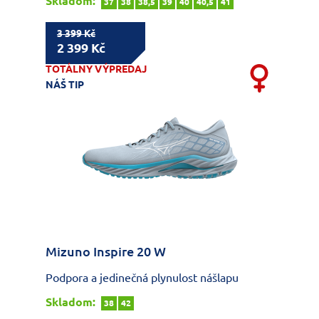
Skladom:
37
38
38,5
39
40
40,5
41
3 399 Kč
2 399 Kč
TOTÁLNY VÝPREDAJ
NÁŠ TIP
Mizuno Inspire 20 W
Podpora a jedinečná plynulost nášlapu
Skladom:
38
42