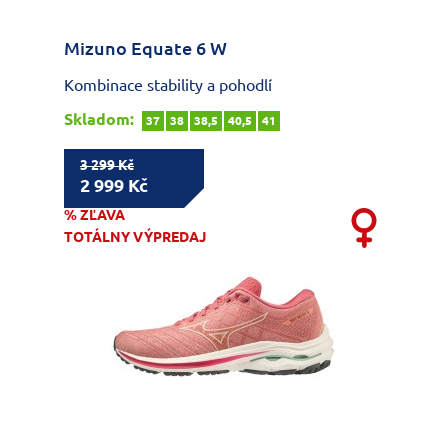
Mizuno Equate 6 W
Kombinace stability a pohodlí
Skladom:
37
38
38,5
40,5
41
3 299 Kč
2 999 Kč
% ZĽAVA
TOTÁLNY VÝPREDAJ