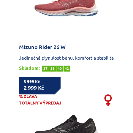
Mizuno Rider 26 W
Jedinečná plynulost běhu, komfort a stabilita
Skladom:
37
38
40
42
3 999 Kč
2 999 Kč
% ZĽAVA
TOTÁLNY VÝPREDAJ