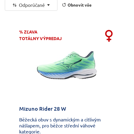
Odporúčané
Obnovit vše
% ZĽAVA
TOTÁLNY VÝPREDAJ
Mizuno Rider 28 W
Běžecká obuv s dynamickým a citlivým
nášlapem, pro běžce střední váhové
kategorie.