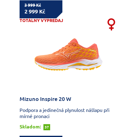
3 999 Kč
2 999 Kč
TOTÁLNY VÝPREDAJ
Mizuno Inspire 20 W
Podpora a jedinečná plynulost nášlapu při
mírné pronaci
Skladom:
37