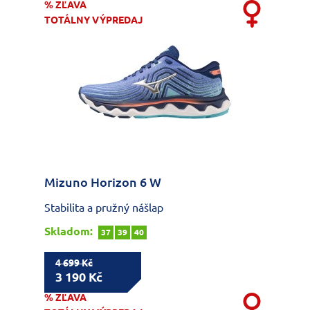
% ZĽAVA
TOTÁLNY VÝPREDAJ
Mizuno Horizon 6 W
Stabilita a pružný nášlap
Skladom:
37
39
40
4 699 Kč
3 190 Kč
% ZĽAVA