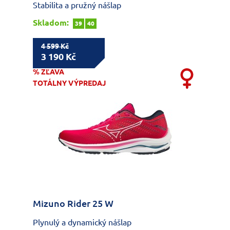
Stabilita a pružný nášlap
Skladom:
39
40
4 599 Kč
3 190 Kč
% ZĽAVA
TOTÁLNY VÝPREDAJ
Mizuno Rider 25 W
Plynulý a dynamický nášlap