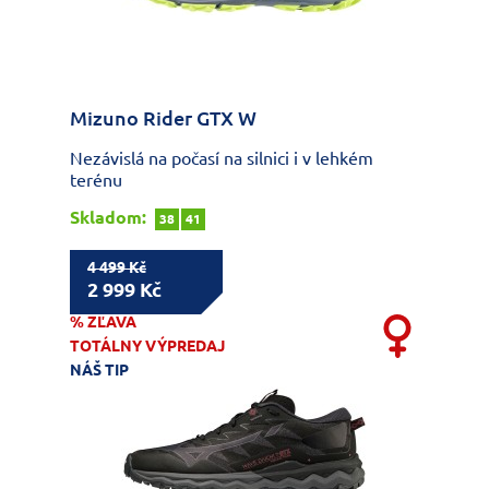
Mizuno Rider GTX W
Nezávislá na počasí na silnici i v lehkém
terénu
Skladom:
38
41
4 499 Kč
2 999 Kč
% ZĽAVA
TOTÁLNY VÝPREDAJ
NÁŠ TIP