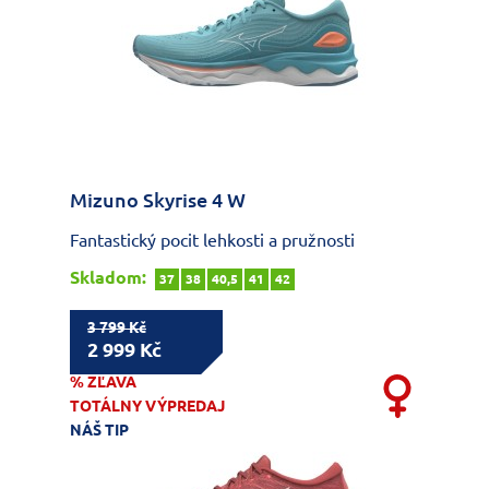
Mizuno Skyrise 4 W
Fantastický pocit lehkosti a pružnosti
Skladom:
37
38
40,5
41
42
3 799 Kč
2 999 Kč
% ZĽAVA
TOTÁLNY VÝPREDAJ
NÁŠ TIP