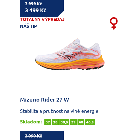
3 999 Kč
3 499 Kč
TOTÁLNY VÝPREDAJ
NÁŠ TIP
Mizuno Rider 27 W
Stabilita a pružnost na vlně energie
Skladom:
37
38
38,5
39
40
40,5
3 999 Kč