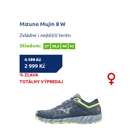
Mizuno Mujin 8 W
Zvládne i nejtěžší terén
Skladom:
37
38,5
40
42
4 199 Kč
2 999 Kč
% ZĽAVA
TOTÁLNY VÝPREDAJ