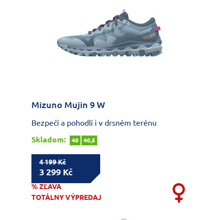
Mizuno Mujin 9 W
Bezpečí a pohodlí i v drsném terénu
Skladom:
40
40,5
4 199 Kč
3 299 Kč
% ZĽAVA
TOTÁLNY VÝPREDAJ