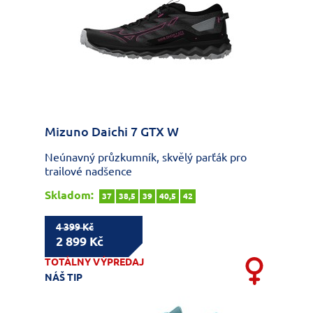
Mizuno Daichi 7 GTX W
Neúnavný průzkumník, skvělý parťák pro
trailové nadšence
Skladom:
37
38,5
39
40,5
42
4 399 Kč
2 899 Kč
TOTÁLNY VÝPREDAJ
NÁŠ TIP