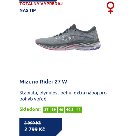
TOTÁLNY VÝPREDAJ
NÁŠ TIP
Mizuno Rider 27 W
Stabilita, plynulost běhu, extra náboj pro
pohyb vpřed
Skladom:
37
39
40
40,5
41
3 999 Kč
2 799 Kč