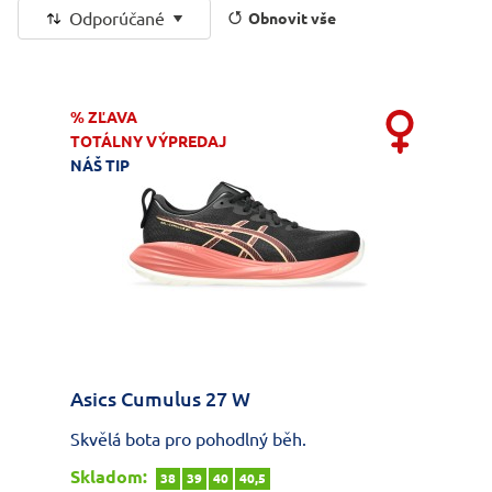
Odporúčané
Obnovit vše
% ZĽAVA
TOTÁLNY VÝPREDAJ
NÁŠ TIP
Asics Cumulus 27 W
Skvělá bota pro pohodlný běh.
Skladom:
38
39
40
40,5