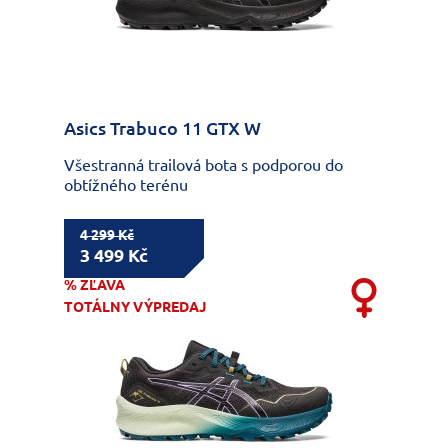
Asics Trabuco 11 GTX W
Všestranná trailová bota s podporou do
obtížného terénu
4 299 Kč
3 499 Kč
% ZĽAVA
TOTÁLNY VÝPREDAJ