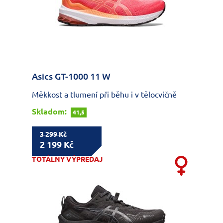
Asics GT-1000 11 W
Měkkost a tlumení při běhu i v tělocvičně
Skladom:
41,5
3 299 Kč
2 199 Kč
TOTÁLNY VÝPREDAJ