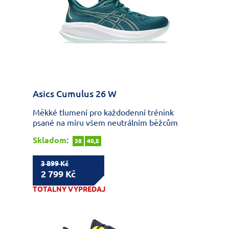
Asics Cumulus 26 W
Měkké tlumení pro každodenní trénink
psané na míru všem neutrálním běžcům
Skladom:
38
40,5
3 899 Kč
2 799 Kč
TOTÁLNY VÝPREDAJ