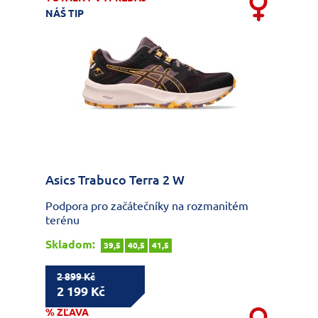
NÁŠ TIP
Asics Trabuco Terra 2 W
Podpora pro začátečníky na rozmanitém
terénu
Skladom:
39,5
40,5
41,5
2 899 Kč
2 199 Kč
% ZĽAVA