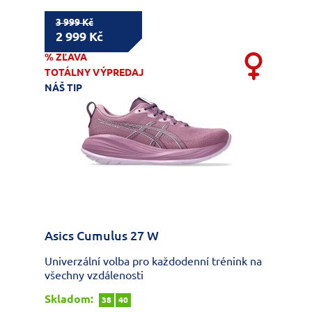
3 999 Kč
2 999 Kč
% ZĽAVA
TOTÁLNY VÝPREDAJ
NÁŠ TIP
Asics Cumulus 27 W
Univerzální volba pro každodenní trénink na
všechny vzdálenosti
Skladom:
38
40