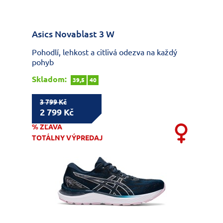
Asics Novablast 3 W
Pohodlí, lehkost a citlivá odezva na každý
pohyb
Skladom:
39,5
40
3 799 Kč
2 799 Kč
% ZĽAVA
TOTÁLNY VÝPREDAJ