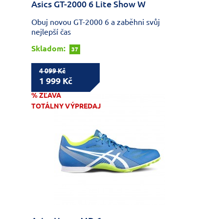
Asics GT-2000 6 Lite Show W
Obuj novou GT-2000 6 a zaběhni svůj
nejlepší čas
Skladom:
37
4 099 Kč
1 999 Kč
% ZĽAVA
TOTÁLNY VÝPREDAJ