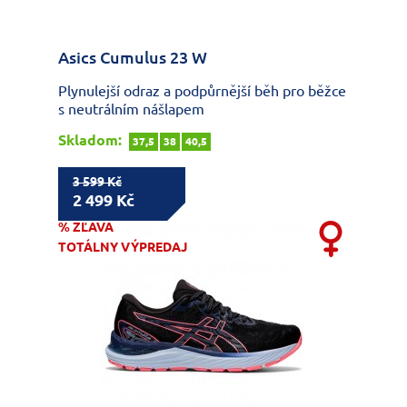
Asics Cumulus 23 W
Plynulejší odraz a podpůrnější běh pro běžce
s neutrálním nášlapem
Skladom:
37,5
38
40,5
3 599 Kč
2 499 Kč
% ZĽAVA
TOTÁLNY VÝPREDAJ