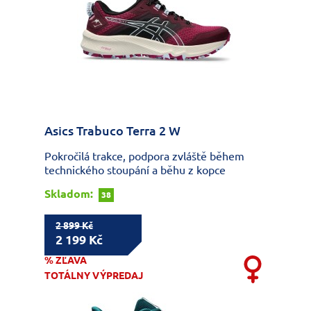
Asics Trabuco Terra 2 W
Pokročilá trakce, podpora zvláště během
technického stoupání a běhu z kopce
Skladom:
38
2 899 Kč
2 199 Kč
% ZĽAVA
TOTÁLNY VÝPREDAJ