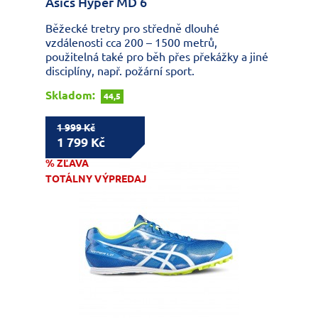
Asics Hyper MD 6
Běžecké tretry pro středně dlouhé
vzdálenosti cca 200 – 1500 metrů,
použitelná také pro běh přes překážky a jiné
disciplíny, např. požární sport.
Skladom:
44,5
1 999 Kč
1 799 Kč
% ZĽAVA
TOTÁLNY VÝPREDAJ