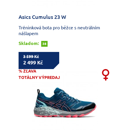
Asics Cumulus 23 W
Tréninková bota pro běžce s neutrálním
nášlapem
Skladom:
38
3 599 Kč
2 499 Kč
% ZĽAVA
TOTÁLNY VÝPREDAJ