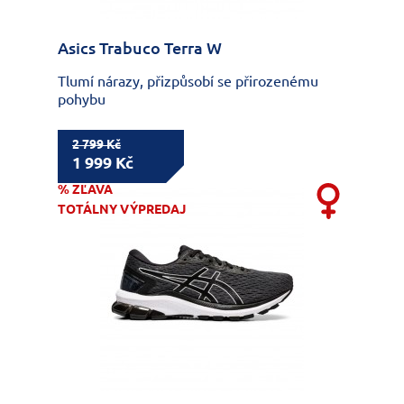
Asics Trabuco Terra W
Tlumí nárazy, přizpůsobí se přirozenému
pohybu
2 799 Kč
1 999 Kč
% ZĽAVA
TOTÁLNY VÝPREDAJ