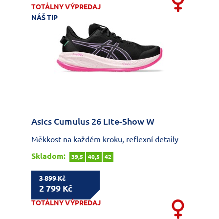
TOTÁLNY VÝPREDAJ
NÁŠ TIP
Asics Cumulus 26 Lite-Show W
Měkkost na každém kroku, reflexní detaily
Skladom:
39,5
40,5
42
3 899 Kč
2 799 Kč
TOTÁLNY VÝPREDAJ