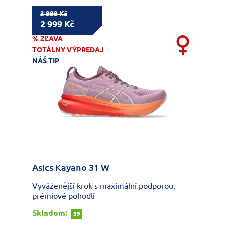
3 999 Kč
2 999 Kč
% ZĽAVA
TOTÁLNY VÝPREDAJ
NÁŠ TIP
Asics Kayano 31 W
Vyváženější krok s maximální podporou,
prémiové pohodlí
Skladom:
39