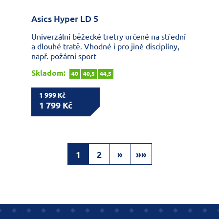
Asics Hyper LD 5
Univerzální běžecké tretry určené na střední
a dlouhé tratě. Vhodné i pro jiné disciplíny,
např. požární sport
Skladom:
40
40,5
44,5
1 999 Kč
1 799 Kč
1
2
»
»»