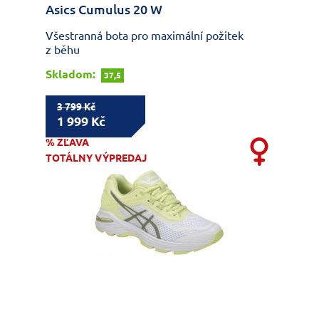
Asics Cumulus 20 W
Všestranná bota pro maximální požitek
z běhu
Skladom:
37,5
3 799 Kč
1 999 Kč
% ZĽAVA
TOTÁLNY VÝPREDAJ