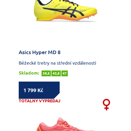
Asics Hyper MD 8
Běžecké tretry na střední vzdálenosti
Skladom:
39,5
43,5
47
1 799 Kč
TOTÁLNY VÝPREDAJ